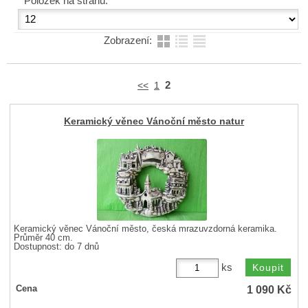
Položek na stranu:
Zobrazení:
2
<<
1
Keramický věnec Vánoční město natur
Keramický věnec Vánoční město, česká mrazuvzdorná keramika.
Průměr 40 cm.
Dostupnost:
do 7 dnů
ks
1 090
Kč
Cena