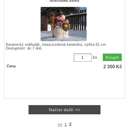
Keramický sněhulák, mrazuvzdorná keramika, výška 61 cm
Dostupnost:
do 7 dnů
ks
2 350
Kč
Cena
2
<<
1