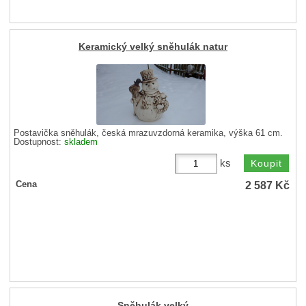
Keramický velký sněhulák natur
Postavička sněhulák, česká mrazuvzdorná keramika, výška 61 cm.
Dostupnost:
skladem
ks
2 587
Kč
Cena
Sněhulák velký