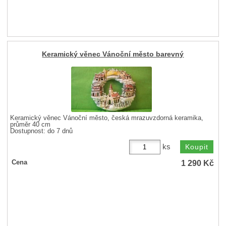
Keramický věnec Vánoční město barevný
Keramický věnec Vánoční město, česká mrazuvzdorná keramika,
průměr 40 cm
Dostupnost:
do 7 dnů
ks
1 290
Kč
Cena