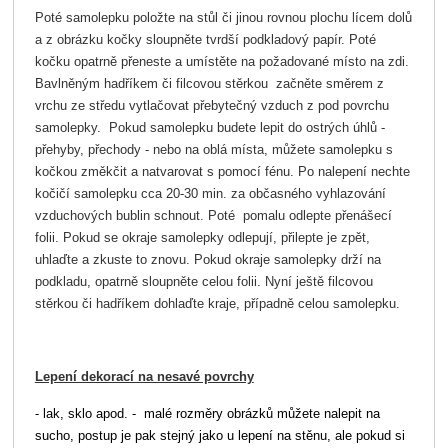
Poté samolepku položte na stůl či jinou rovnou plochu lícem dolů
a z obrázku kočky sloupněte tvrdší podkladový papír. Poté
kočku opatrně přeneste a umístěte na požadované místo na zdi.
Bavlněným hadříkem či filcovou stěrkou začněte směrem z
vrchu ze středu vytlačovat přebytečný vzduch z pod povrchu
samolepky. Pokud samolepku budete lepit do ostrých úhlů -
přehyby, přechody - nebo na oblá místa, můžete samolepku s
kočkou změkčit a natvarovat s pomocí fénu. Po nalepení nechte
kočičí samolepku cca 20-30 min. za občasného vyhlazování
vzduchových bublin schnout. Poté pomalu odlepte přenášecí
folii. Pokud se okraje samolepky odlepují, přilepte je zpět,
uhlaďte a zkuste to znovu. Pokud okraje samolepky drží na
podkladu, opatrně sloupněte celou folii. Nyní ještě filcovou
stěrkou či hadříkem dohlaďte kraje, případně celou samolepku.
Lepení dekorací na nesavé povrchy
- lak, sklo apod. - malé rozměry obrázků můžete nalepit na
sucho, postup je pak stejný jako u lepení na stěnu, ale pokud si