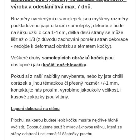
výroba a odeslání trvá max. 7 dnů.
Rozměry uvedenými u samolepek jsou myšleny rozměry
podkladového papíru kočičí samolepky; dekorace bude
na šířku užší o cca 1-4 cm, délka delší strany se může
lišit až o 1/3 (z důvodu zachování poměru stran dekorace
- nedojde k deformaci obrázku s tématem kočky).
Veškeré druhy
samolepících obrázků koček
jsou
dostupné i jako
.
kočičí nažehlovačky
Pokud si z naší nabídky nevyberete, nebo by jste chtěli
obrázek s jinou tématikou či přesný rozměr +/-1 mm,
kontaktujte nás prosím, vyrobíme jakoukoliv velikost, i
kusové zakázky jsou vítány.
Lepení dekorací na stěnu
Plochu, na kterou budete lepit kočku musíte nejdříve řádně
vyčistit. Doporučujeme použít
, která ze
mikrovláknovou utěrku
stěny odstraní i nejjemnější částečky prachu.