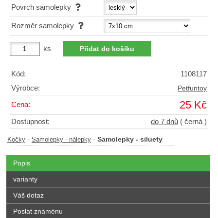
Povrch samolepky
Rozměr samolepky
ks
Kód:
1108117
Výrobce:
Petfuntoy
25 Kč
Cena:
Dostupnost:
do 7 dnů
( černá )
-
-
Samolepky - siluety
Kočky
Samolepky - nálepky
Popis
varianty
Váš dotaz
Poslat známénu