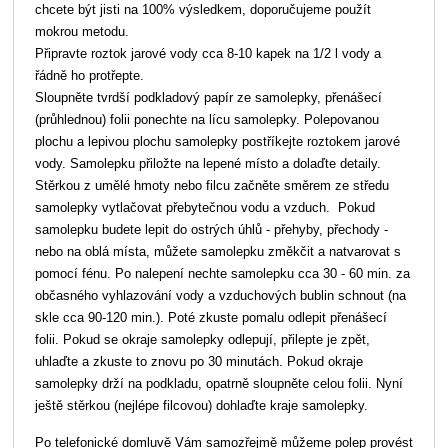
chcete být jisti na 100% výsledkem, doporučujeme použít
mokrou metodu.
Připravte roztok jarové vody cca 8-10 kapek na 1/2 l vody a
řádně ho protřepte.
Sloupněte tvrdší podkladový papír ze samolepky, přenášecí
(průhlednou) folii ponechte na lícu samolepky. Polepovanou
plochu a lepivou plochu samolepky postříkejte roztokem jarové
vody. Samolepku přiložte na lepené místo a dolaďte detaily.
Stěrkou z umělé hmoty nebo filcu začněte směrem ze středu
samolepky vytlačovat přebytečnou vodu a vzduch. Pokud
samolepku budete lepit do ostrých úhlů - přehyby, přechody -
nebo na oblá místa, můžete samolepku změkčit a natvarovat s
pomocí fénu. Po nalepení nechte samolepku cca 30 - 60 min. za
občasného vyhlazování vody a vzduchových bublin schnout (na
skle cca 90-120 min.). Poté zkuste pomalu odlepit přenášecí
folii. Pokud se okraje samolepky odlepují, přilepte je zpět,
uhlaďte a zkuste to znovu po 30 minutách. Pokud okraje
samolepky drží na podkladu, opatrně sloupněte celou folii. Nyní
ještě stěrkou (nejlépe filcovou) dohlaďte kraje samolepky.
Po telefonické domluvě Vám samozřejmě můžeme polep provést