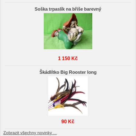
Soška trpaslík na břiše barevný
1 150 Kč
Škádlítko Big Rooster long
90 Kč
Zobrazit všechny novinky ...