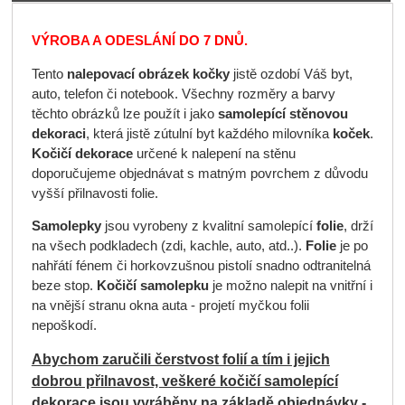
VÝROBA A ODESLÁNÍ DO 7 DNŮ.
Tento
nalepovací obrázek kočky
jistě ozdobí Váš byt,
auto, telefon či notebook. Všechny rozměry a barvy
těchto obrázků lze použít i jako
samolepící stěnovou
dekoraci
, která jistě zútulní byt každého milovníka
koček
.
Kočičí dekorace
určené k nalepení na stěnu
doporučujeme objednávat s matným povrchem z důvodu
vyšší přilnavosti folie.
Samolepky
jsou vyrobeny z kvalitní samolepící
folie
, drží
na všech podkladech (zdi, kachle, auto, atd..).
Folie
je po
nahřátí fénem či horkovzušnou pistolí snadno odtranitelná
beze stop.
Kočičí samolepku
je možno nalepit na vnitřní i
na vnější stranu okna auta - projetí myčkou folii
nepoškodí.
Abychom zaručili čerstvost folií a tím i jejich
dobrou přilnavost, veškeré kočičí samolepící
dekorace jsou vyráběny na základě objednávky -