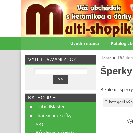
Úvodní strana
Katalog zb
Bižuter
Home
VYHLEDÁVÁNÍ ZBOŽÍ
Šperky 
Bižuterie, šperk
KATEGORIE
O kategorii výš
FlobertMaster
Hračky pro kočky
Vý
AKCE
Bižuterie a šperky