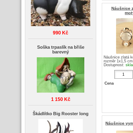
Náušnice z
mot
990 Kč
Soška trpaslík na břiše
barevný
Náušnice zlatá 
rozměr 1x1,5 cm
Dostupnost:
skl
Cena
1 150 Kč
Škádlítko Big Rooster long
Náušnice vym