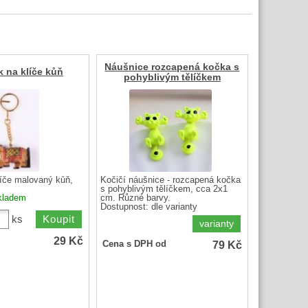
Náušnice rozcapená kočka s
k na klíče kůň
pohyblivým tělíčkem
líče malovaný kůň,
Kočičí náušnice - rozcapená kočka
s pohyblivým tělíčkem, cca 2x1
kladem
cm. Různé barvy.
Dostupnost:
dle varianty
ks
varianty
29
Kč
79
Kč
Cena s DPH od