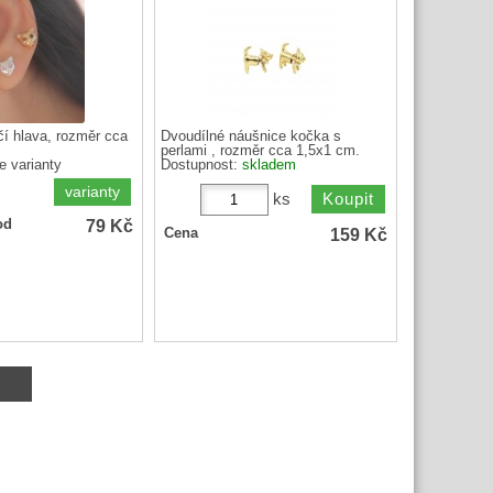
í hlava, rozměr cca
Dvoudílné náušnice kočka s
perlami , rozměr cca 1,5x1 cm.
e varianty
Dostupnost:
skladem
varianty
ks
79
Kč
od
159
Kč
Cena