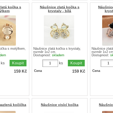
latá kočka s
Náušnice zlatá kočka s
Náušnice
ýlkem
krystaly - bílá
kryst
kočka s motýlkem,
Náušnice zlatá kočka s krystaly,
Náušnice zlatá
.
rozměr 1x2 cm.
rozměr 1x2 cm
adem
Dostupnost:
skladem
Dostupnost:
s
ks
ks
159
Kč
159
Kč
Cena
Cena
azlená kočička
Náušnice visící kočka
Náušnic