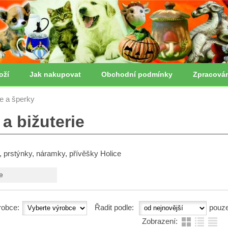
oží
Jak nakupovat
Obchodní podmínky
Zpracová
ie a šperky
a bižuterie
y, prstýnky, náramky, přívěšky Holice
e
robce:
Řadit podle:
pouz
Zobrazení: