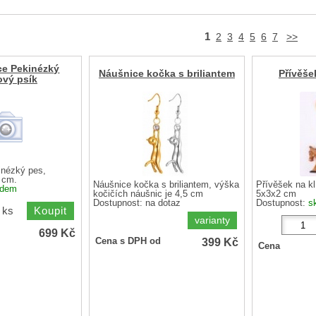
1
2
3
4
5
6
7
>>
ce Pekinézký
Náušnice kočka s briliantem
Přívěše
ový psík
inézký pes,
 cm.
Náušnice kočka s briliantem, výška
Přívěšek na k
adem
kočičích náušnic je 4,5 cm
5x3x2 cm
Dostupnost:
na dotaz
Dostupnost:
s
ks
varianty
699
Kč
399
Kč
Cena s DPH od
Cena