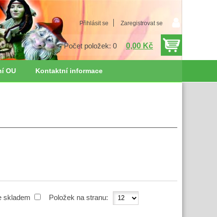
Přihlásit se
Zaregistrovat se
0,00 Kč
Počet položek: 0
ní OU
Kontaktní informace
e skladem
Položek na stranu: