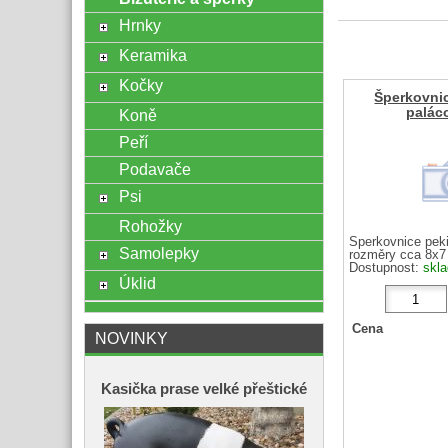
Hrnky
Keramika
Kočky
Šperkovni
palác
Koně
Peří
Podavače
Psi
Rohožky
Šperkovnice pek
Samolepky
rozměry cca 8x7
Dostupnost:
skl
Úklid
Cena
NOVINKY
Kasička prase velké přeštické