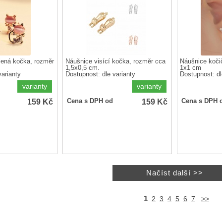
ená kočka, rozměr
Náušnice visící kočka, rozměr cca
Náušnice kočič
1,5x0,5 cm.
1x1 cm
varianty
Dostupnost:
dle varianty
Dostupnost:
dl
varianty
varianty
159
Kč
159
Kč
Cena s DPH od
Cena s DPH 
1
2
3
4
5
6
7
>>