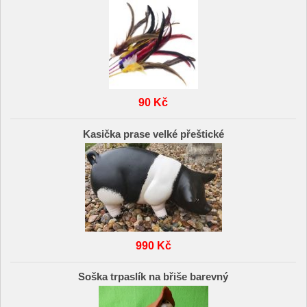
90 Kč
Kasička prase velké přeštické
990 Kč
Soška trpaslík na břiše barevný