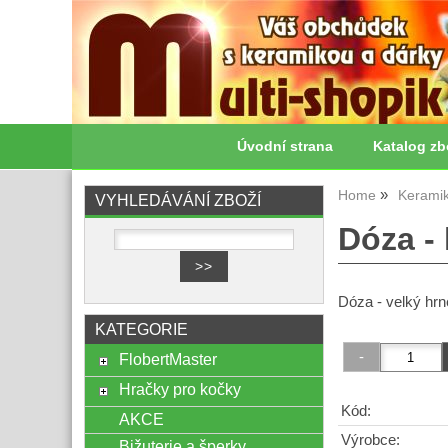
Úvodní strana
Katalog zb
Home
Kerami
VYHLEDÁVÁNÍ ZBOŽÍ
Dóza -
Dóza - velký hr
KATEGORIE
FlobertMaster
Hračky pro kočky
Kód:
AKCE
Výrobce:
Bižuterie a šperky