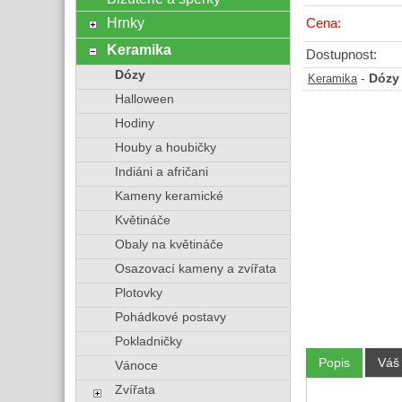
Hrnky
Cena:
Keramika
Dostupnost:
Dózy
-
Dózy
Keramika
Halloween
Hodiny
Houby a houbičky
Indiáni a afričani
Kameny keramické
Květináče
Obaly na květináče
Osazovací kameny a zvířata
Plotovky
Pohádkové postavy
Pokladničky
Popis
Váš
Vánoce
Zvířata