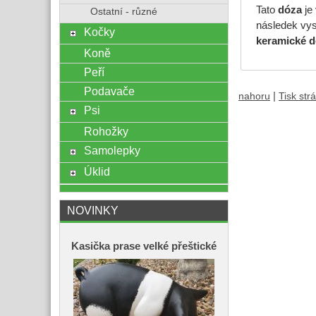
Tato
dóza
je 
Ostatní - různé
následek vys
Kočky
keramické
d
Koně
Peří
Podavače
|
nahoru
Tisk str
Psi
Rohožky
Samolepky
Úklid
NOVINKY
Kasička prase velké přeštické