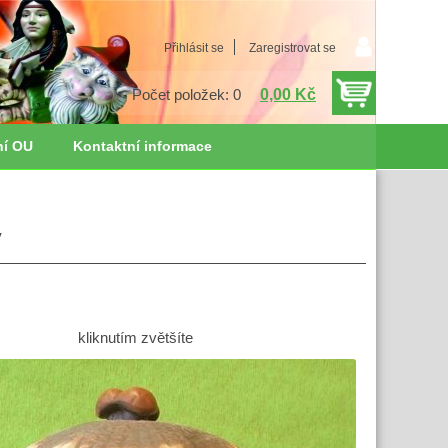
Přihlásit se
Zaregistrovat se
0,00 Kč
Počet položek: 0
ní OU
Kontaktní informace
ý
kliknutím zvětšíte