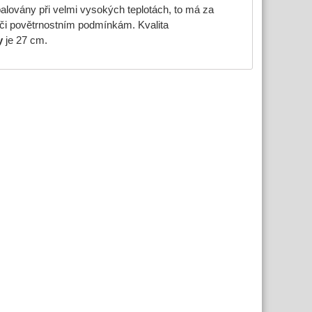
alovány při velmi vysokých teplotách, to má za
či povětrnostním podmínkám. Kvalita
y
je 27 cm.