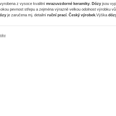
vyrobena z vysoce kvalitní
mrazuvzdorné keramiky
.
Dózy
jsou vyp
okou pevnost střepu a zejména výrazně velkou odolnost výrobku vů
ózy
je zaručena mj. detailní
ruční prací
.
Český výrobek
.Výška
dóz
ánky