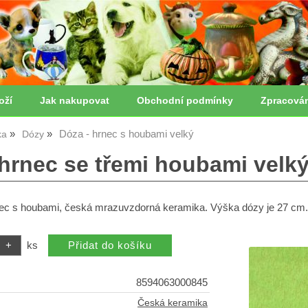
oží
Jak nakupovat
Obchodní podmínky
Zpracová
Dóza - hrnec s houbami velký
ka
Dózy
 hrnec se třemi houbami velk
nec s houbami, česká mrazuvzdorná keramika. Výška dózy je 27 cm.
ks
8594063000845
Česká keramika