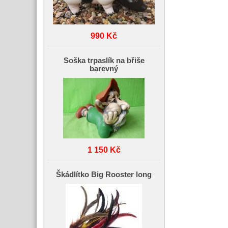
990 Kč
Soška trpaslík na břiše
barevný
1 150 Kč
Škádlítko Big Rooster long