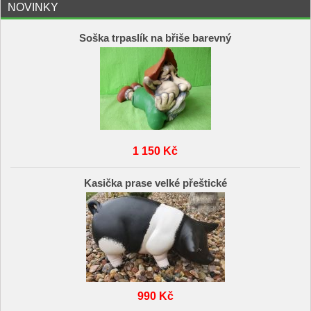
NOVINKY
Soška trpaslík na břiše barevný
1 150 Kč
Kasička prase velké přeštické
990 Kč