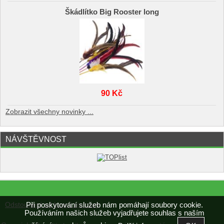
Škádlítko Big Rooster long
90 Kč
Zobrazit všechny novinky ...
NÁVŠTĚVNOST
Při poskytování služeb nám pomáhají soubory cookie.
Odstoupení od kupní smlouvy
Používáním našich služeb vyjadřujete souhlas s naším