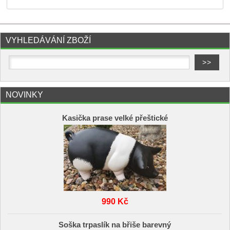
VYHLEDÁVÁNÍ ZBOŽÍ
NOVINKY
Kasička prase velké přeštické
990 Kč
Soška trpaslík na břiše barevný