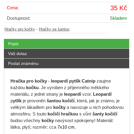
35 Kč
Cena:
Dostupnost:
Skladem
-
Hračky pro kočky
Hračky se šantou
Popis
Váš dotaz
Poslat známénu
Hračka pro kočky
-
leopardí pytlík Catnip
zaujme
každou
kočku
. Je vyroben z příjemného měkkého
materiálu, z jedné strany je
leopardí
vzor.
Leopardí
p
ytlík
je provoněn
šantou kočičí
, která, jak je známo, je
velikým lákadlem pro
kočky
a navozuje u nich pohodovou
atmosféru. S touto
kočičí hračkou
s vůní
šanty kočičí
budou všechny
kočky
navýsost spokojeny! Materiál:
látka, plyš; rozměr: cca
7x10 cm.