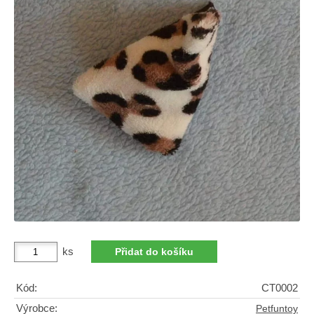
ks
Kód:
CT0002
Výrobce:
Petfuntoy