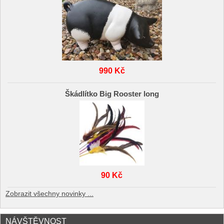
990 Kč
Škádlítko Big Rooster long
90 Kč
Zobrazit všechny novinky ...
NÁVŠTĚVNOST