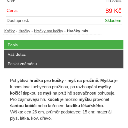
Kód:
1108304
89 Kč
Cena:
Dostupnost:
Skladem
-
-
-
Hračky mix
Kočky
Hračky
Hračky pro kočky
Popis
Váš dotaz
Poslat známénu
Pohyblivá
hračka pro kočky
-
myš na pružině
.
Myška
je
k podstavci uchycena pružinou, po rozhoupání
myšky
kočičí
tlapkou se
myš
na pružině setrvačností pohupuje.
Pro zajímavější hru
koček
je možno
myšku
provonět
šantou kočičí
nebo kořenem
kozlíku lékařského
.
Výška: cca 26 cm, průměr podstavce: 15 cm; materiál:
plyš, látka, kov, dřevo.