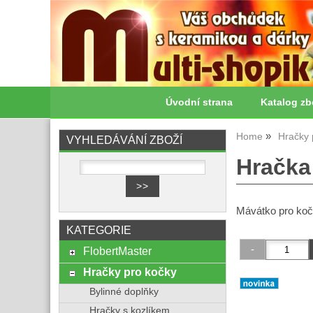
Úvodní strana
Katalog zb
Home
Hračky 
VYHLEDÁVÁNÍ ZBOŽÍ
Hračka
Mávátko pro koč
KATEGORIE
FlobertMaster
Hračky pro kočky
Bylinné doplňky
Hračky s kozlíkem