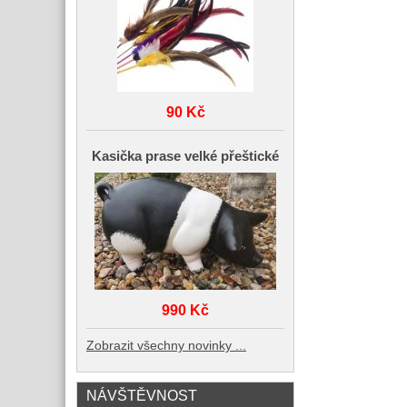
90 Kč
Kasička prase velké přeštické
990 Kč
Zobrazit všechny novinky ...
NÁVŠTĚVNOST