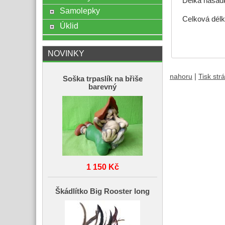
Délka násad
Samolepky
Celková délk
Úklid
NOVINKY
|
nahoru
Tisk str
Soška trpaslík na břiše
barevný
1 150 Kč
Škádlítko Big Rooster long