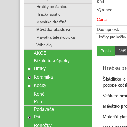
Kód:
Hračky se šantou
Výrobce:
Hračky šustící
Cena:
Mávátka drátěná
Dostupnost:
Mávátka plastová
Hračky pro kočky
Mávátka teleskopická
Vábničky
Popis
Váš
AKCE
Bižuterie a šperky
Hračka pr
Hrnky
Keramika
Škádlítko
je
Kočky
podobě
koči
Koně
Veškeré
hra
Peří
Mávátko pr
Podavače
Psi
Materiál: plas
Rohožky