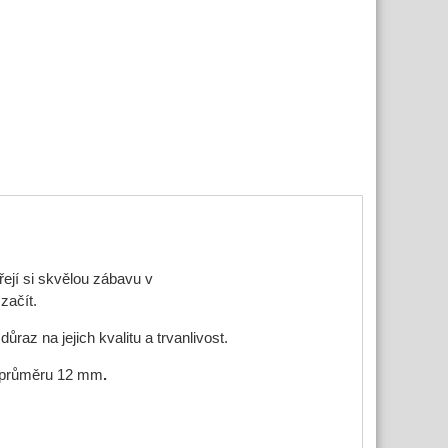
řejí si skvělou zábavu v
 začít.
raz na jejich kvalitu a trvanlivost.
průměru 12 mm
.