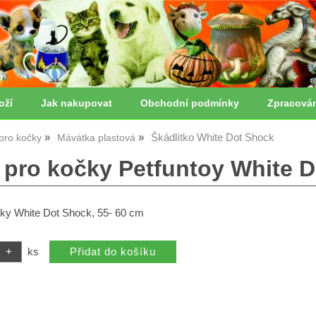
oží
Jak nakupovat
Obchodní podmínky
Zpracová
Škádlítko White Dot Shock
pro kočky
Mávátka plastová
 pro kočky Petfuntoy White 
ky White Dot Shock, 55- 60 cm
ks