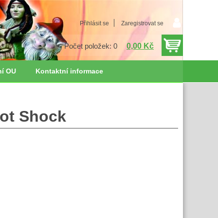
Přihlásit se
Zaregistrovat se
0,00 Kč
Počet položek: 0
ní OU
Kontaktní informace
Dot Shock