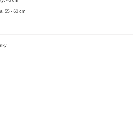
ky: 40 cm
a: 55 - 60 cm
ánky