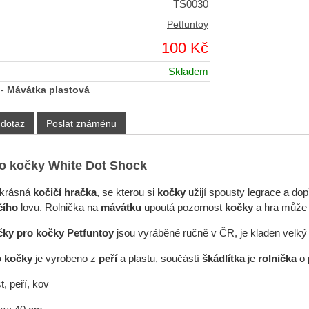
TS0030
Petfuntoy
100 Kč
Skladem
-
Mávátka plastová
 dotaz
Poslat známénu
o kočky White Dot Shock
 krásná
kočičí hračka
, se kterou si
kočky
užijí spousty legrace a dop
čího
lovu. Rolnička
na
mávátku
upoutá pozornost
kočky
a hra může
čky pro kočky Petfuntoy
jsou vyráběné ručně v ČR, je kladen velký dů
o kočky
je vyrobeno z
peří
a plastu, součástí
škádlítka
je
rolnička
o 
t, peří, kov