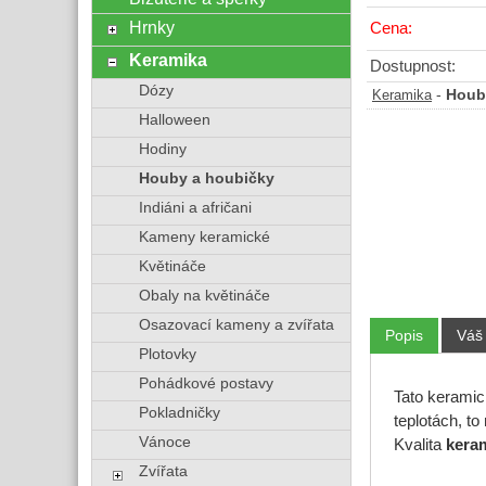
Hrnky
Cena:
Keramika
Dostupnost:
Dózy
-
Houb
Keramika
Halloween
Hodiny
Houby a houbičky
Indiáni a afričani
Kameny keramické
Květináče
Obaly na květináče
Osazovací kameny a zvířata
Popis
Váš
Plotovky
Pohádkové postavy
Tato kerami
Pokladničky
teplotách, t
Vánoce
Kvalita
kera
Zvířata