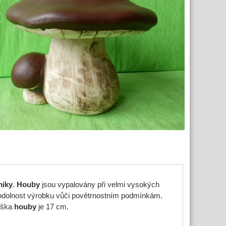
miky
.
Houby
jsou vypalovány při velmi vysokých
 odolnost výrobku vůči povětrnostním podmínkám.
ýška
houby
je 17 cm.