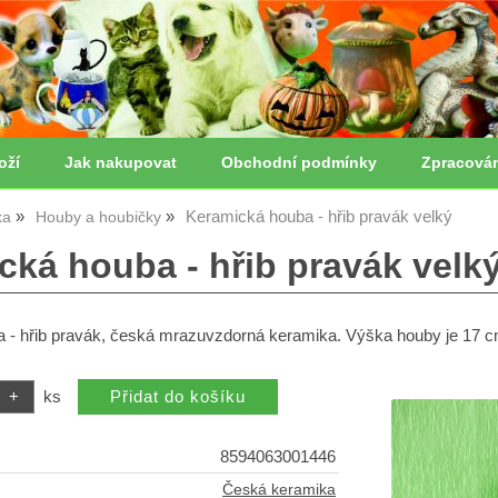
oží
Jak nakupovat
Obchodní podmínky
Zpracová
Keramická houba - hřib pravák velký
ka
Houby a houbičky
cká houba - hřib pravák velk
 - hřib pravák, česká mrazuvzdorná keramika. Výška houby je 17 c
ks
8594063001446
Česká keramika