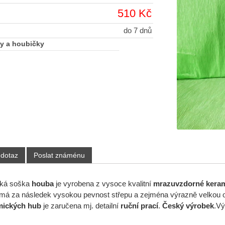
510 Kč
do 7 dnů
y a houbičky
 dotaz
Poslat známénu
cká soška
houba
je vyrobena z vysoce kvalitní
mrazuvzdorné kera
o má za následek vysokou pevnost střepu a zejména výrazně velkou
mických hub
je zaručena mj. detailní
ruční prací
.
Český výrobek
.V