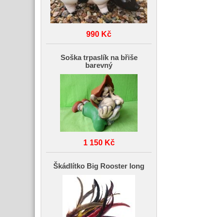
990 Kč
Soška trpaslík na břiše
barevný
1 150 Kč
Škádlítko Big Rooster long