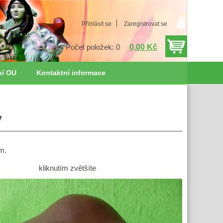
Přihlásit se
Zaregistrovat se
0,00 Kč
Počet položek: 0
ní OU
Kontaktní informace
ý
m.
kliknutím zvětšíte