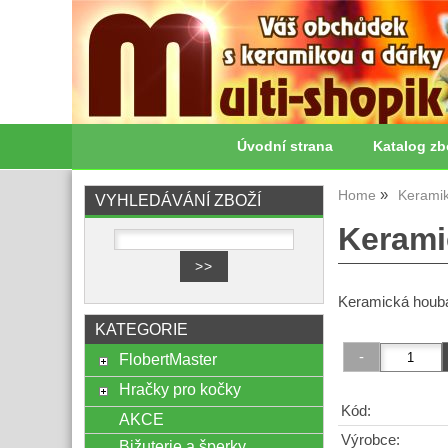
Úvodní strana
Katalog zb
Home
Kerami
VYHLEDÁVÁNÍ ZBOŽÍ
Kerami
Keramická houba
KATEGORIE
FlobertMaster
Hračky pro kočky
Kód:
AKCE
Výrobce:
Bižuterie a šperky