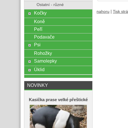
Ostatní - různé
|
nahoru
Tisk str
Kočky
Koně
Peří
Podavače
Psi
Rohožky
Samolepky
Úklid
NOVINKY
Kasička prase velké přeštické