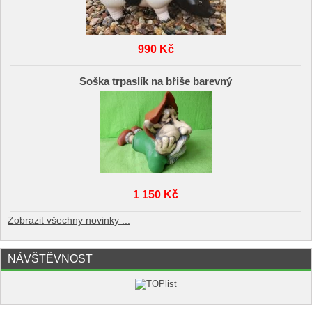
990 Kč
Soška trpaslík na břiše barevný
1 150 Kč
Zobrazit všechny novinky ...
NÁVŠTĚVNOST