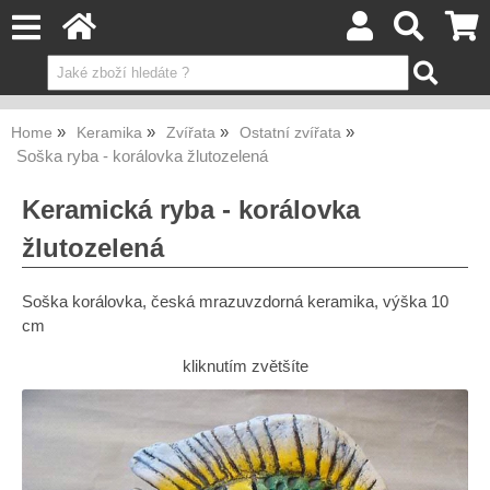
Home
Keramika
Zvířata
Ostatní zvířata
Soška ryba - korálovka žlutozelená
Keramická ryba - korálovka
žlutozelená
Soška korálovka, česká mrazuvzdorná keramika, výška 10
cm
kliknutím zvětšíte