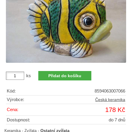
ks
Kód:
8594063007066
Výrobce:
Česká keramika
178 Kč
Cena:
Dostupnost:
do 7 dnů
-
-
Ostatní zvířata
Keramika
Zvířata