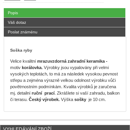
Popis
Váš dotaz
Poslat známénu
Soška ryby
Velice kvalitní
mrazuvzdorná
zahradní keramika -
motiv
korálovka.
Výrobky jsou vypalovány při velmi
vysokých teplotách, to má za následek vysokou pevnost
střepu a zejména výrazně velkou odolnost výrobku vůči
povětrnostním podmínkám. Kvalita výrobků je zaručena
mj. detailní
ruční prací
. Zkrášlete si vaší zahradu, balkon
či terasu.
Český výrobek.
Výška
sošky
je 10 cm.
VYHLEDÁVÁNÍ ZBOŽÍ