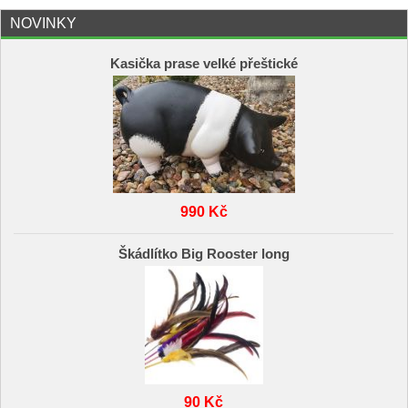
NOVINKY
Kasička prase velké přeštické
990 Kč
Škádlítko Big Rooster long
90 Kč