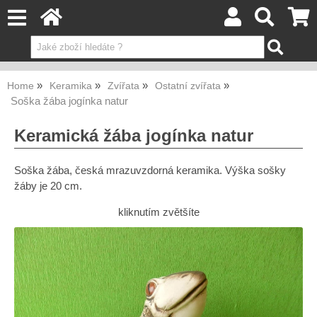
Home
Keramika
Zvířata
Ostatní zvířata
Soška žába jogínka natur
Keramická žába jogínka natur
Soška žába, česká mrazuvzdorná keramika. Výška sošky
žáby je 20 cm.
kliknutím zvětšíte