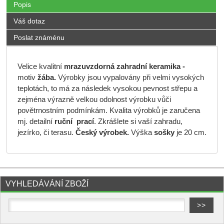
Popis
Váš dotaz
Poslat známénu
Velice kvalitní
mrazuvzdorná
zahradní keramika -
motiv
žába.
Výrobky jsou vypalovány při velmi vysokých
teplotách, to má za následek vysokou pevnost střepu a
zejména výrazně velkou odolnost výrobku vůči
povětrnostním podmínkám. Kvalita výrobků je zaručena
mj. detailní
ruční prací
. Zkrášlete si vaší zahradu,
jezírko, či terasu.
Český výrobek.
Výška
sošky
je 20 cm.
VYHLEDÁVÁNÍ ZBOŽÍ