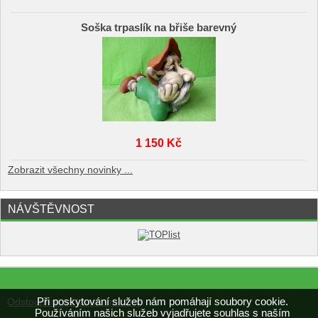
Soška trpaslík na břiše barevný
1 150 Kč
Zobrazit všechny novinky ...
NÁVŠTĚVNOST
Při poskytování služeb nám pomáhají soubory cookie.
Odstoupení od kupní smlouvy
Používáním našich služeb vyjadřujete souhlas s naším