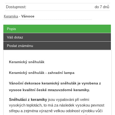
Dostupnost:
do 7 dnů
-
Vánoce
Keramika
Popis
Váš dotaz
Poslat známénu
Keramický sněhulák
Keramický sněhulák - zahradní lampa
Vánoční dekorace keramický sněhulák je vyrobena z
vysoce kvalitní české mrazuvzdorné keramiky.
Sněhuláci
z keramiky
jsou vypalováni při velmi
vysokých teplotách, to má za následek vysokou pevnost
střepu a zejména výrazně velkou odolnost výrobku vůči