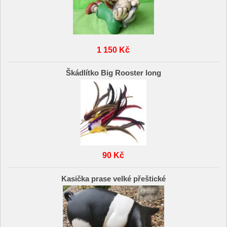
1 150 Kč
Škádlítko Big Rooster long
90 Kč
Kasička prase velké přeštické