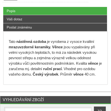
Popis
Váš dotaz
Poslat známénu
Tato
nástěnná ozdoba
je vyrobena z vysoce kvalitní
mrazuvzdorné keramiky.
Věnce
jsou vypalovány při
velmi vysokých teplotách, to má za následek vysokou
pevnost střepu a zejména výrazně velkou odolnost
výrobku vůči povětrnostním podmínkám. Kvalita
věnce
je
zaručena mj. detailní
ruční prací
. Vhodné pro ozdobu
vašeho domu.
Český výrobek
. Průměr
věnce
40 cm.
VYHLEDÁVÁNÍ ZBOŽÍ