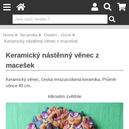
Home
Keramika
Ostatní - různé
Keramický nástěnný věnec z macešek
Keramický nástěnný věnec z
macešek
Keramický věnec, česká mrazuvzdorná keramika. Průměr
věnce 40 cm.
kliknutím zvětšíte