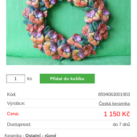
ks
Kód:
8594063001903
Výrobce:
Česká keramika
1 150 Kč
Cena:
Dostupnost:
do 7 dnů
-
Ostatní - různé
Keramika