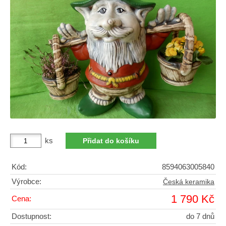
ks
Kód:
8594063005840
Výrobce:
Česká keramika
1 790 Kč
Cena:
Dostupnost:
do 7 dnů