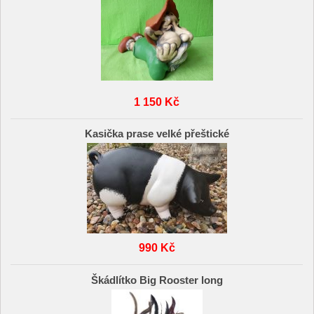
1 150 Kč
Kasička prase velké přeštické
990 Kč
Škádlítko Big Rooster long