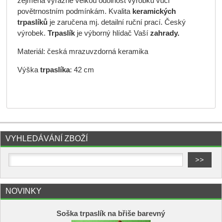
zejména výrazně velkou odolnost výrobku vůči
povětrnostním podmínkám. Kvalita
keramických
trpaslíků
je zaručena mj. detailní ruční prací. Český
výrobek.
Trpaslík
je výborný hlídač Vaší
zahrady.
Materiál: česká mrazuvzdorná keramika
Výška
trpaslíka
: 42 cm
VYHLEDÁVÁNÍ ZBOŽÍ
NOVINKY
Soška trpaslík na břiše barevný