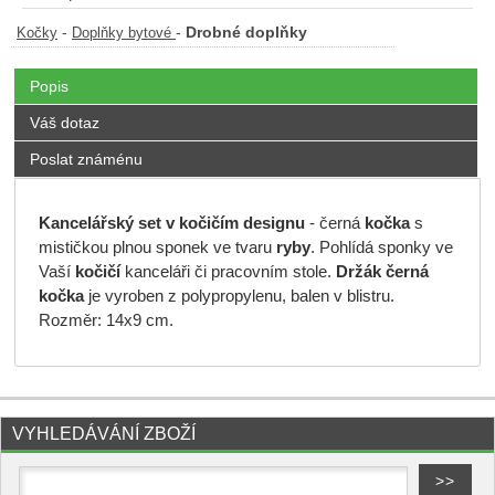
-
-
Drobné doplňky
Kočky
Doplňky bytové
Popis
Váš dotaz
Poslat známénu
Kancelářský set v kočičím designu
- černá
kočka
s
mističkou plnou sponek ve tvaru
ryby
. Pohlídá sponky ve
Vaší
kočičí
kanceláři či pracovním stole.
Držák černá
kočka
je vyroben z polypropylenu, balen v blistru.
Rozměr: 14x9 cm.
VYHLEDÁVÁNÍ ZBOŽÍ