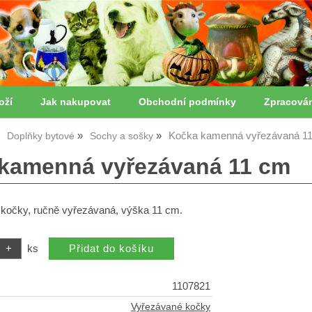
oží
Jak nakupovat
Obchodní podmínky
Zpracová
Kočka kamenná vyřezávaná 1
Doplňky bytové
Sochy a sošky
kamenná vyřezávaná 11 cm
očky, ručně vyřezávaná, výška 11 cm.
ks
1107821
Vyřezávané kočky