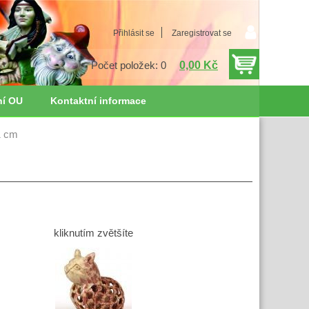
Přihlásit se
Zaregistrovat se
0,00 Kč
Počet položek: 0
ní OU
Kontaktní informace
1 cm
kliknutím zvětšíte