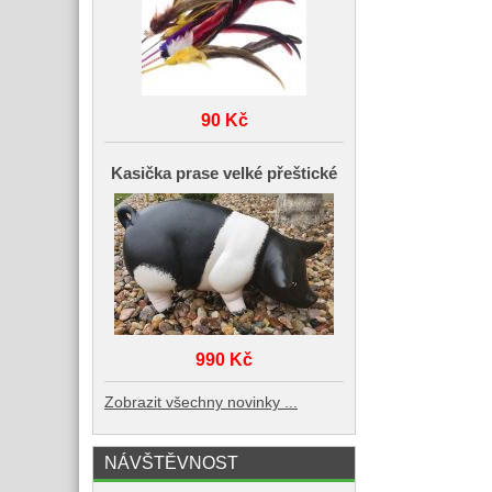
90 Kč
Kasička prase velké přeštické
990 Kč
Zobrazit všechny novinky ...
NÁVŠTĚVNOST