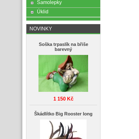
Samolepky
Úklid
NOVINKY
Soška trpaslík na břiše
barevný
1 150 Kč
Škádlítko Big Rooster long