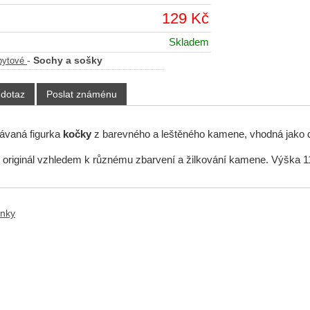
129 Kč
Skladem
-
Sochy a sošky
bytové
 dotaz
Poslat známénu
ávaná figurka
kočky
z barevného a leštěného kamene, vhodná jako
 originál vzhledem k různému zbarvení a žilkování kamene. Výška 1
ánky