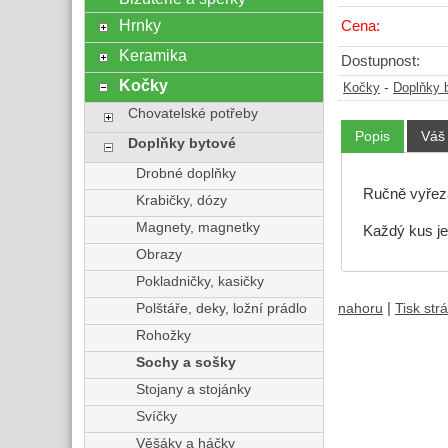
Hrnky
Cena:
Keramika
Dostupnost:
Kočky
-
Kočky
Doplňky 
Chovatelské potřeby
Popis
Váš
Doplňky bytové
Drobné doplňky
Ručně vyřez
Krabičky, dózy
Magnety, magnetky
Každý kus je
Obrazy
Pokladničky, kasičky
|
Polštáře, deky, ložní prádlo
nahoru
Tisk str
Rohožky
Sochy a sošky
Stojany a stojánky
Svíčky
Věšáky a háčky