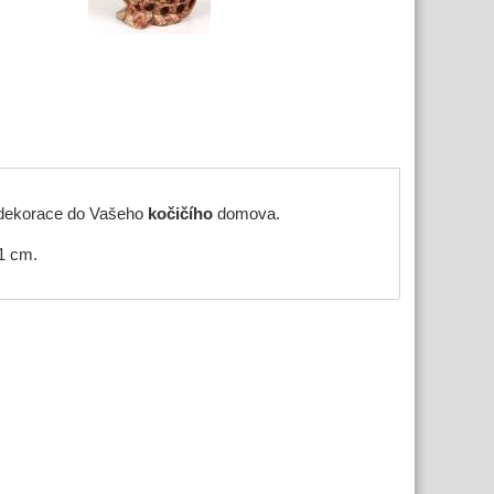
 dekorace do Vašeho
kočičího
domova.
1 cm.