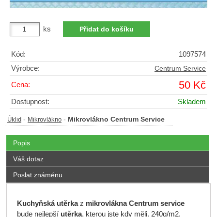
ks
Kód:
1097574
Výrobce:
Centrum Service
50 Kč
Cena:
Dostupnost:
Skladem
-
-
Mikrovlákno Centrum Service
Úklid
Mikrovlákno
Popis
Váš dotaz
Poslat známénu
Kuchyňská utěrka
z
mikrovlákna
Centrum
service
bude nejlepší
utěrka
, kterou jste kdy měli. 240g/m2.