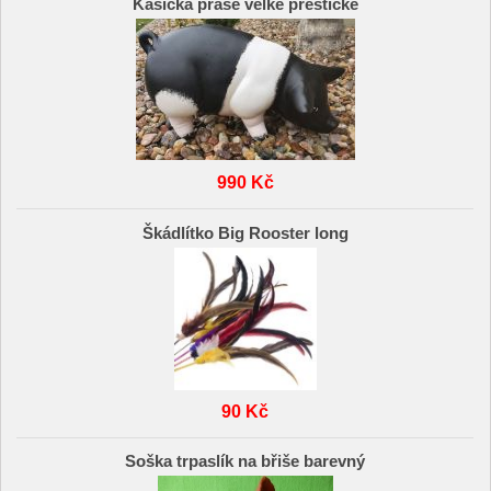
Kasička prase velké přeštické
990 Kč
Škádlítko Big Rooster long
90 Kč
Soška trpaslík na břiše barevný