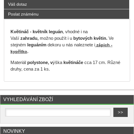
Váš dotaz
Poslat známénu
Květináč - květník leguán
, vhodné i na
Vaší
zahradu,
možno použít i u
bytových květin.
Ve
stejném
leguáním
dekoru u nás naleznete i
zápich -
.
kypřítko
Materiál
polystone, v
ýška
květináče
cca 17 cm. Různé
druhy, cena za 1 ks.
VYHLEDÁVÁNÍ ZBOŽÍ
NOVINKY