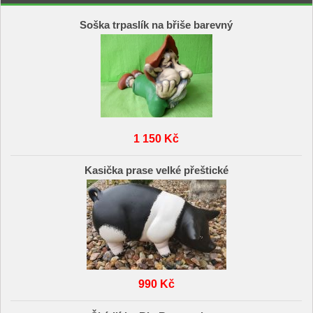
Soška trpaslík na břiše barevný
1 150 Kč
Kasička prase velké přeštické
990 Kč