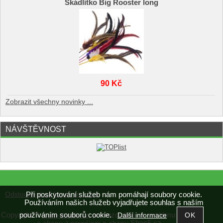
Škádlítko Big Rooster long
90 Kč
Zobrazit všechny novinky ...
NÁVŠTĚVNOST
Při poskytování služeb nám pomáhají soubory cookie.
Odstoupení od kupní smlouvy
Používáním našich služeb vyjadřujete souhlas s naším
používáním souborů cookie.
Copyright ©
,
provozováno na systému
Další informace
multi-shopik.cz
tvorba
a
Shop5.cz