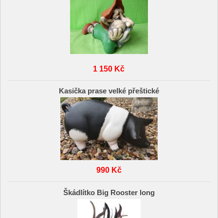
1 150 Kč
Kasička prase velké přeštické
990 Kč
Škádlítko Big Rooster long