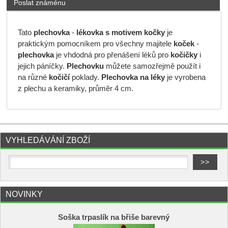
Poslat známénu
Tato
plechovka
-
lékovka
s motivem kočky
je
praktickým pomocníkem pro všechny majitele
koček
-
plechovka
je vhdodná pro přenášení léků pro
kočičky
i
jejich páníčky.
Plechovku
můžete samozřejmě použít i
na různé
kočičí
poklady.
Plechovka na léky
je vyrobena
z plechu a keramiky, průměr 4 cm.
VYHLEDÁVÁNÍ ZBOŽÍ
NOVINKY
Soška trpaslík na břiše barevný