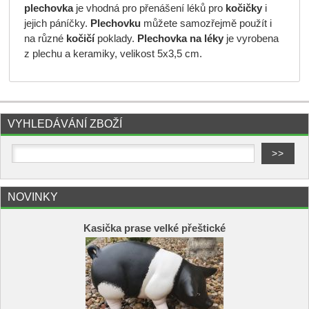
plechovka
je vhodná pro přenášení léků pro
kočičky
i
jejich páníčky.
Plechovku
můžete samozřejmě použít i
na různé
kočičí
poklady.
Plechovka na léky
je vyrobena
z plechu a keramiky, velikost 5x3,5 cm.
VYHLEDÁVÁNÍ ZBOŽÍ
NOVINKY
Kasička prase velké přeštické