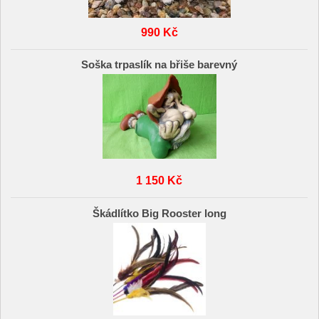
990 Kč
Soška trpaslík na břiše barevný
1 150 Kč
Škádlítko Big Rooster long