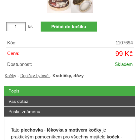
ks
Kód:
1107694
99 Kč
Cena:
Dostupnost:
Skladem
-
-
Krabičky, dózy
Kočky
Doplňky bytové
Popis
Váš dotaz
Poslat známénu
Tato
plechovka
-
lékovka s motivem kočky
je
praktickým pomocníkem pro všechny majitele
koček
-