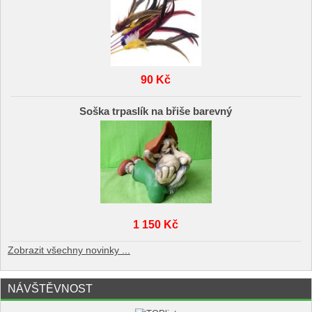
90 Kč
Soška trpaslík na břiše barevný
1 150 Kč
Zobrazit všechny novinky ...
NÁVŠTĚVNOST