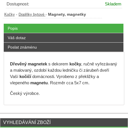
Dostupnost:
Skladem
-
-
Magnety, magnetky
Kočky
Doplňky bytové
Popis
Váš dotaz
Poslat známénu
Dřevěný magnetek
s dekorem
kočky
, ručně vyřezávaný
a malovaný, ozdobí každou ledničku či zárubeň dveří
Vaší
kočičí
domácnosti. Vyrobeno z překližky a
vlepeného
magnetu
. Rozměr cca 5x7 cm.
Český výrobce.
VYHLEDÁVÁNÍ ZBOŽÍ