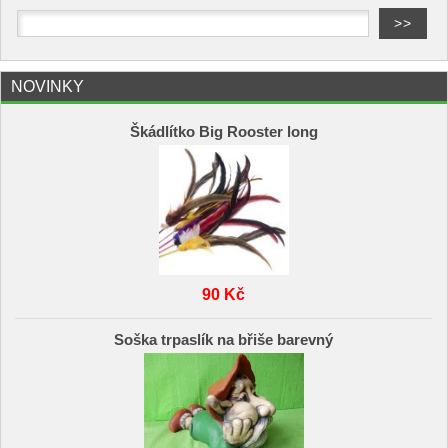
NOVINKY
Škádlítko Big Rooster long
90 Kč
Soška trpaslík na břiše barevný