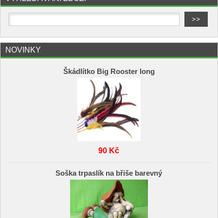
NOVINKY
Škádlítko Big Rooster long
90 Kč
Soška trpaslík na břiše barevný