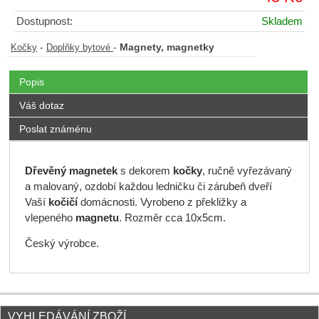
Dostupnost:
Skladem
-
-
Magnety, magnetky
Kočky
Doplňky bytové
Popis
Váš dotaz
Poslat známénu
Dřevěný magnetek
s dekorem
kočky
, ručně vyřezávaný
a malovaný, ozdobí každou ledničku či zárubeň dveří
Vaší
kočičí
domácnosti. Vyrobeno z překližky a
vlepeného
magnetu
. Rozměr cca 10x5cm.
Český výrobce.
VYHLEDÁVÁNÍ ZBOŽÍ