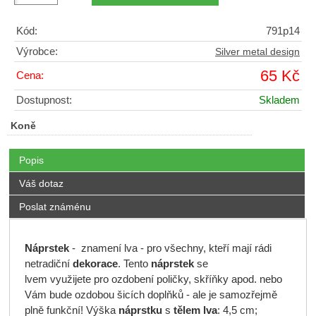
Kód:
791p14
Výrobce:
Silver metal design
65 Kč
Cena:
Dostupnost:
Skladem
Koně
Popis
Váš dotaz
Poslat známénu
Náprstek
- znamení lva - pro všechny, kteří mají rádi
netradiční
dekorace
. Tento
náprstek
se
lvem využijete pro ozdobení poličky, skříňky apod. nebo
Vám bude ozdobou šicích doplňků - ale je samozřejmě
plně funkční! Výška
náprstku
s
tělem lva
: 4,5 cm;