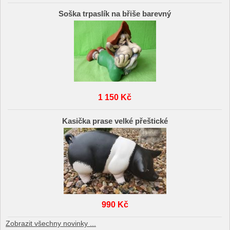
Soška trpaslík na břiše barevný
1 150 Kč
Kasička prase velké přeštické
990 Kč
Zobrazit všechny novinky ...