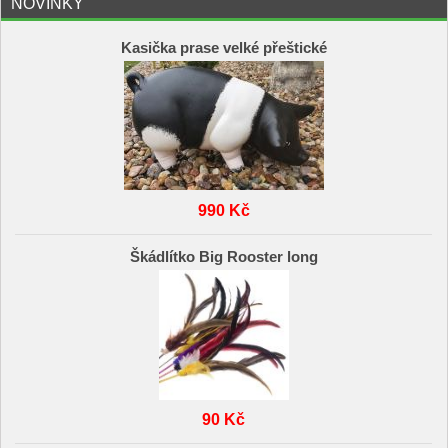
NOVINKY
Kasička prase velké přeštické
990 Kč
Škádlítko Big Rooster long
90 Kč