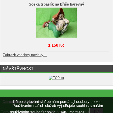
Soška trpaslík na břiše barevný
1 150 Kč
Zobrazit všechny novinky ...
NÁVŠTĚVNOST
Při poskytování služeb nám pomáhají soubory cookie.
Odstoupení od kupní smlouvy
Používáním našich služeb vyjadřujete souhlas s naším
používáním souborů cookie.
Copyright ©
,
provozováno na systému
Další informace
multi-shopik.cz
tvorba