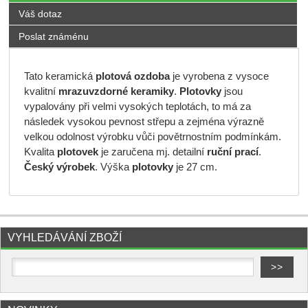
Váš dotaz
Poslat známénu
Tato keramická
plotová ozdoba
je vyrobena z vysoce
kvalitní
mrazuvzdorné keramiky
.
Plotovky
jsou
vypalovány při velmi vysokých teplotách, to má za
následek vysokou pevnost střepu a zejména výrazně
velkou odolnost výrobku vůči povětrnostním podmínkám.
Kvalita
plotovek
je zaručena mj. detailní
ruční prací
.
Český výrobek
. Výška
plotovky
je 27 cm.
VYHLEDÁVÁNÍ ZBOŽÍ