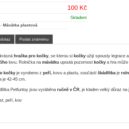
100 Kč
Skladem
-
Mávátka plastová
 dotaz
Poslat známénu
 krásná
hračka pro kočky
, se kterou si
kočky
užijí spousty legrace a
čího
lovu. Rolnička
na
mávátku
upoutá pozornost
kočky
a hra může
ro kočky
je vyrobeno z
peří,
kovu a plastu, součástí
škádlítka
je
roln
a je 42-45 cm.
lítka Petfuntoy jsou vyráběna
ručně v ČR
, je kladen velký důraz na j
st, peří, kov