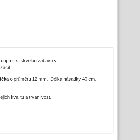
 dopřejí si skvělou zábavu v
 začít.
ička
o průměru 12 mm
.
Délka násadky 40 cm,
ejich kvalitu a trvanlivost.