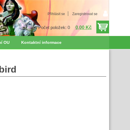
Přihlásit se
Zaregistrovat se
0,00 Kč
Počet položek: 0
ní OU
Kontaktní informace
bird