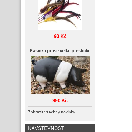
90 Kč
Kasička prase velké přeštické
990 Kč
Zobrazit všechny novinky ...
NÁVŠTĚVNOST