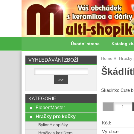
Úvodní strana
Katalog zb
Home
Hračky 
VYHLEDÁVÁNÍ ZBOŽÍ
Škádlí
Škádlítko Cute b
KATEGORIE
FlobertMaster
Hračky pro kočky
Kód:
Bylinné doplňky
Výrobce:
Hračky s kozlíkem