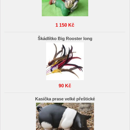
1 150 Kč
Škádlítko Big Rooster long
90 Kč
Kasička prase velké přeštické