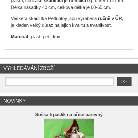
plastu, součástí
škádlítka
je
rolnička
o průměru 12 mm
.
Délka násadky 40 cm, celková délka je 60-65 cm.
Veškerá škádlítka Petfuntoy jsou vyráběna
ručně v ČR
,
je kladen velký důraz na jejich kvalitu a trvanlivost.
Materiál:
plast, peří, kov
VYHLEDÁVÁNÍ ZBOŽÍ
NOVINKY
Soška trpaslík na břiše barevný