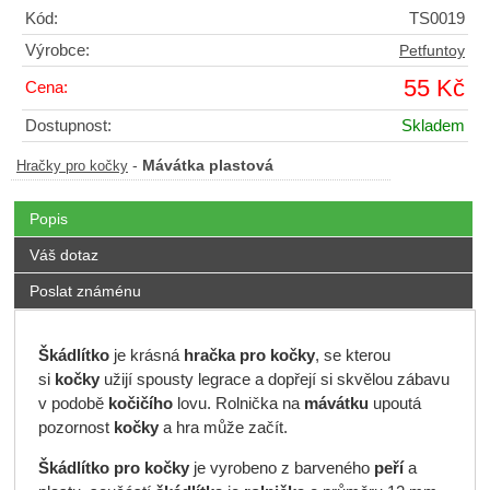
Kód:
TS0019
Výrobce:
Petfuntoy
55 Kč
Cena:
Dostupnost:
Skladem
-
Mávátka plastová
Hračky pro kočky
Popis
Váš dotaz
Poslat známénu
Škádlítko
je krásná
hračka pro kočky
, se kterou
si
kočky
užijí spousty legrace a dopřejí si skvělou zábavu
v podobě
kočičího
lovu. Rolnička
na
mávátku
upoutá
pozornost
kočky
a hra může začít.
Škádlítko pro kočky
je vyrobeno z barveného
peří
a