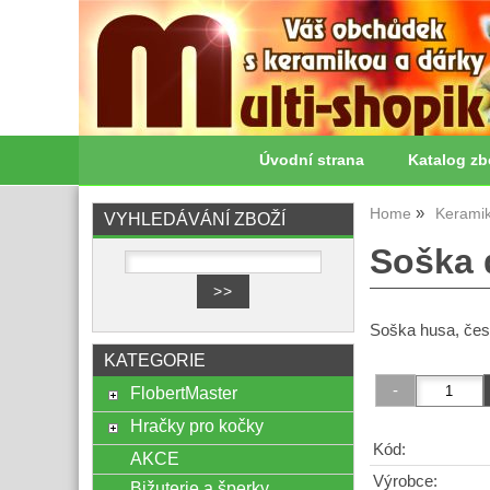
Úvodní strana
Katalog zb
Home
Kerami
VYHLEDÁVÁNÍ ZBOŽÍ
Soška 
Soška husa, čes
KATEGORIE
FlobertMaster
Hračky pro kočky
Kód:
AKCE
Výrobce:
Bižuterie a šperky