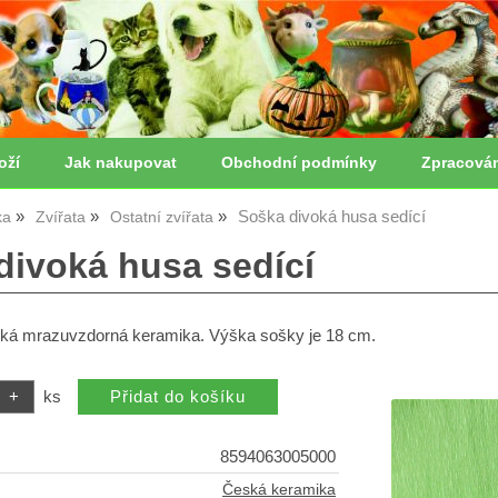
oží
Jak nakupovat
Obchodní podmínky
Zpracová
Soška divoká husa sedící
ka
Zvířata
Ostatní zvířata
divoká husa sedící
ká mrazuvzdorná keramika. Výška sošky je 18 cm.
ks
8594063005000
Česká keramika