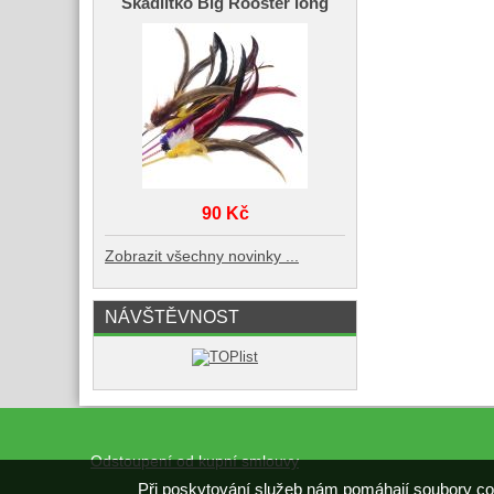
Škádlítko Big Rooster long
90 Kč
Zobrazit všechny novinky ...
NÁVŠTĚVNOST
Odstoupení od kupní smlouvy
Při poskytování služeb nám pomáhají soubory co