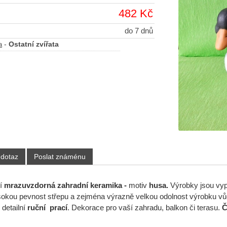
482 Kč
do 7 dnů
-
Ostatní zvířata
a
 dotaz
Poslat známénu
ní
mrazuvzdorná
zahradní keramika -
motiv
husa.
Výrobky jsou vyp
okou pevnost střepu a zejména výrazně velkou odolnost výrobku vů
detailní
ruční prací
. Dekorace pro vaší zahradu, balkon či terasu.
Č