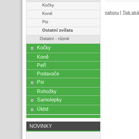
Kočky
|
nahoru
Tisk str
Koně
Psi
Ostatní zvířata
Ostatní - různé
Kočky
Koně
Peří
Podavače
Psi
Rohožky
Samolepky
Úklid
NOVINKY