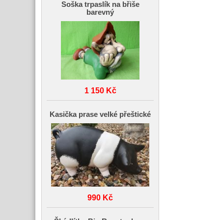
Soška trpaslík na břiše
barevný
1 150 Kč
Kasička prase velké přeštické
990 Kč