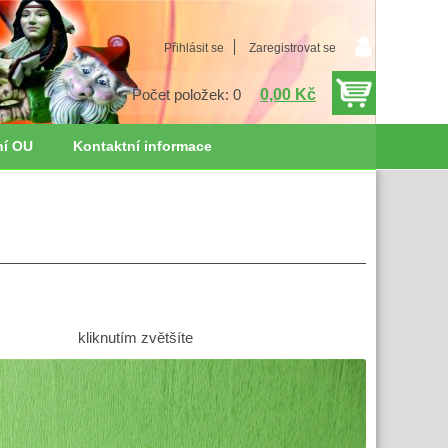
Přihlásit se
Zaregistrovat se
0,00 Kč
Počet položek: 0
ní OU
Kontaktní informace
kliknutím zvětšíte