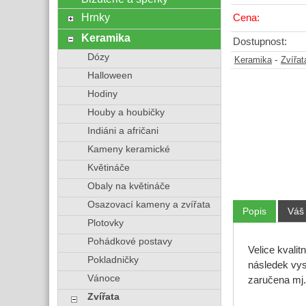
Hrnky
Cena:
Keramika
Dostupnost:
Dózy
-
Keramika
Zvířat
Halloween
Hodiny
Houby a houbičky
Indiáni a afričani
Kameny keramické
Květináče
Obaly na květináče
Osazovací kameny a zvířata
Popis
Váš
Plotovky
Pohádkové postavy
Velice kvalit
Pokladničky
následek vys
Vánoce
zaručena mj. 
Zvířata