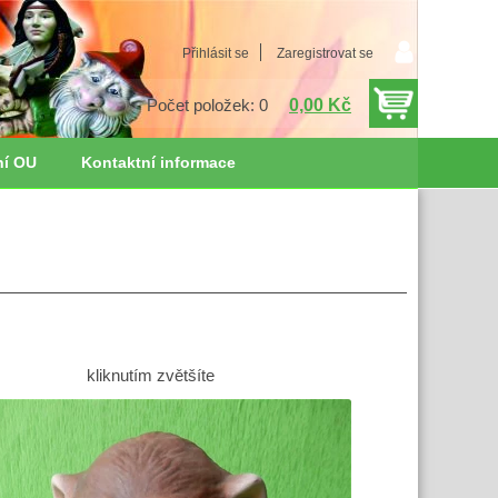
Přihlásit se
Zaregistrovat se
0,00 Kč
Počet položek: 0
ní OU
Kontaktní informace
kliknutím zvětšíte