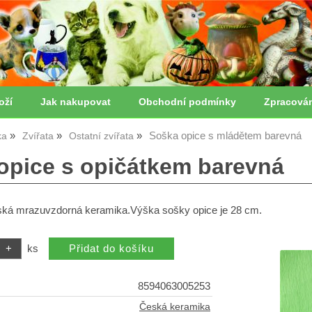
oží
Jak nakupovat
Obchodní podmínky
Zpracová
Soška opice s mládětem barevná
ka
Zvířata
Ostatní zvířata
opice s opičátkem barevná
ská mrazuvzdorná keramika.Výška sošky opice je 28 cm.
ks
8594063005253
Česká keramika