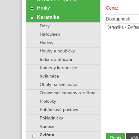
Hrnky
Cena:
Keramika
Dostupnost:
Dózy
-
Keramika
Zvířat
Halloween
Hodiny
Houby a houbičky
Indiáni a afričani
Kameny keramické
Květináče
Obaly na květináče
Osazovací kameny a zvířata
Plotovky
Pohádkové postavy
Pokladničky
Vánoce
Zvířata
Popis
Váš