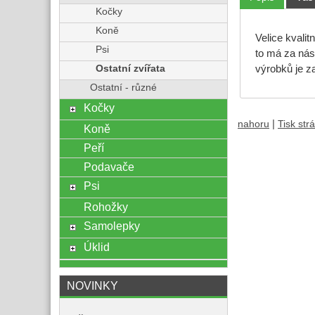
Kočky
Koně
Velice kvalit
Psi
to má za nás
Ostatní zvířata
výrobků je za
Ostatní - různé
Kočky
|
nahoru
Tisk str
Koně
Peří
Podavače
Psi
Rohožky
Samolepky
Úklid
NOVINKY