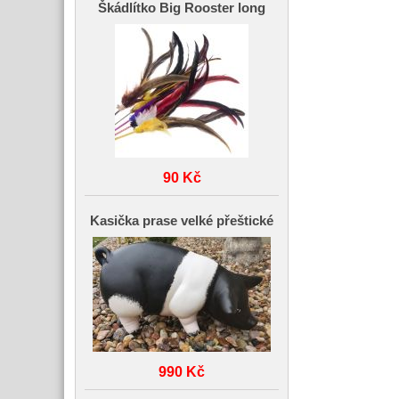
Škádlítko Big Rooster long
90 Kč
Kasička prase velké přeštické
990 Kč