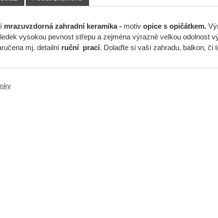
ní
mrazuvzdorná
zahradní keramika -
motiv
opice s opičátkem.
Výr
ledek vysokou pevnost střepu a zejména výrazně velkou odolnost v
ručena mj. detailní
ruční prací
. Dolaďte si vaší zahradu, balkon, či 
ánky