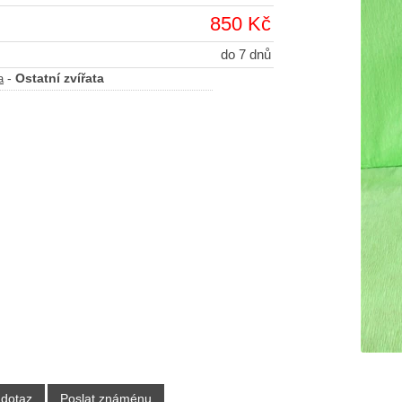
850 Kč
do 7 dnů
-
Ostatní zvířata
a
 dotaz
Poslat známénu