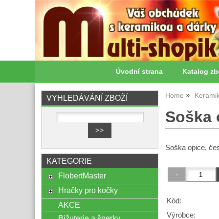
Úvodní strana
Katalog zb
Home
Kerami
VYHLEDÁVÁNÍ ZBOŽÍ
Soška 
Soška opice, če
KATEGORIE
FlobertMaster
Hračky pro kočky
Kód:
AKCE
Výrobce:
Bižuterie a šperky