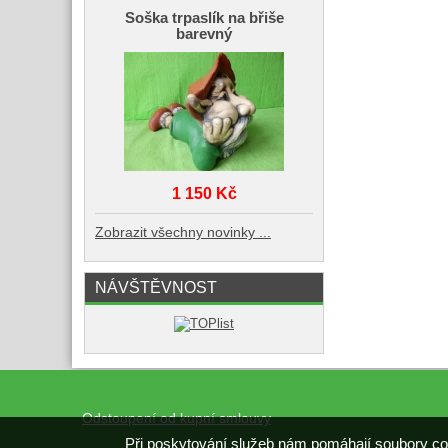
Soška trpaslík na břiše
barevný
1 150 Kč
Zobrazit všechny novinky ...
NÁVŠTĚVNOST
Odstoupení od kupní smlouvy
Při poskytování služeb nám pomáhají soubory co