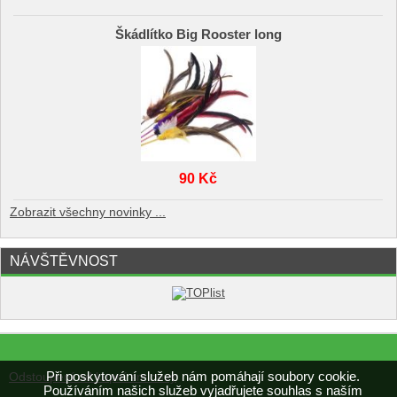
Škádlítko Big Rooster long
90 Kč
Zobrazit všechny novinky ...
NÁVŠTĚVNOST
Při poskytování služeb nám pomáhají soubory cookie.
Odstoupení od kupní smlouvy
Používáním našich služeb vyjadřujete souhlas s naším