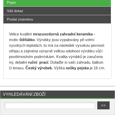
Popis
Váš dotaz
Poslat známénu
Velice kvalitní
mrazuvzdorná
zahradní keramika -
motiv
štěňátko
. Výrobky jsou vypalovány při velmi
vysokých teplotách, to má za následek vysokou pevnost
střepu a zejména výrazně velkou odolnost výrobku vůči
povětrnostním podmínkám. Kvalita výrobků je zaručena
mj. detailní
ruční prací
. Dolaďte si vaší zahradu, balkon
či terasu.
Český výrobek
. Výška
sošky pejska
je 16 cm.
VYHLEDÁVÁNÍ ZBOŽÍ