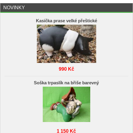
NOVINKY
Kasička prase velké přeštické
990 Kč
Soška trpaslík na břiše barevný
1 150 Kč