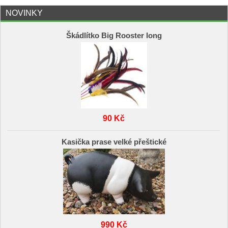
NOVINKY
Škádlítko Big Rooster long
90 Kč
Kasička prase velké přeštické
990 Kč