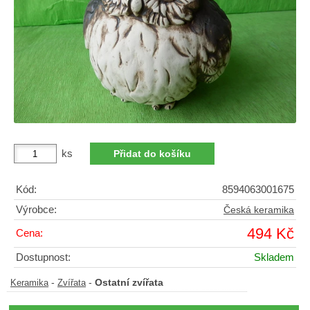
ks
Kód:
8594063001675
Výrobce:
Česká keramika
494 Kč
Cena:
Dostupnost:
Skladem
-
-
Ostatní zvířata
Keramika
Zvířata