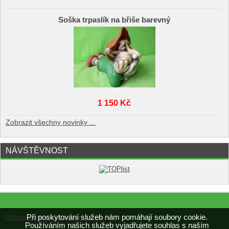
Soška trpaslík na břiše barevný
1 150 Kč
Zobrazit všechny novinky ...
NÁVŠTĚVNOST
Při poskytování služeb nám pomáhají soubory cookie.
Odstoupení od kupní smlouvy
Používáním našich služeb vyjadřujete souhlas s naším