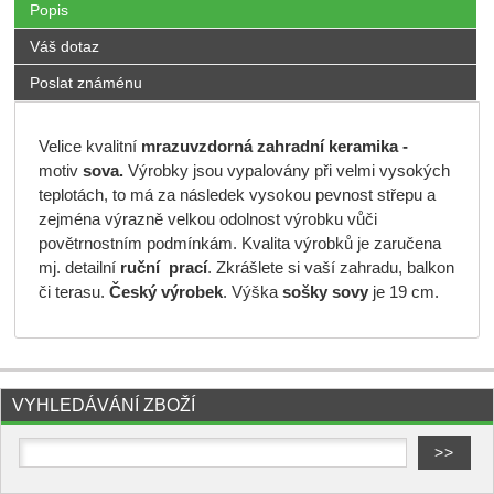
Popis
Váš dotaz
Poslat známénu
Velice kvalitní
mrazuvzdorná
zahradní keramika -
motiv
sova.
Výrobky jsou vypalovány při velmi vysokých
teplotách, to má za následek vysokou pevnost střepu a
zejména výrazně velkou odolnost výrobku vůči
povětrnostním podmínkám. Kvalita výrobků je zaručena
mj. detailní
ruční prací
. Zkrášlete si vaší zahradu, balkon
či terasu.
Český výrobek
. Výška
sošky sovy
je 19 cm.
VYHLEDÁVÁNÍ ZBOŽÍ