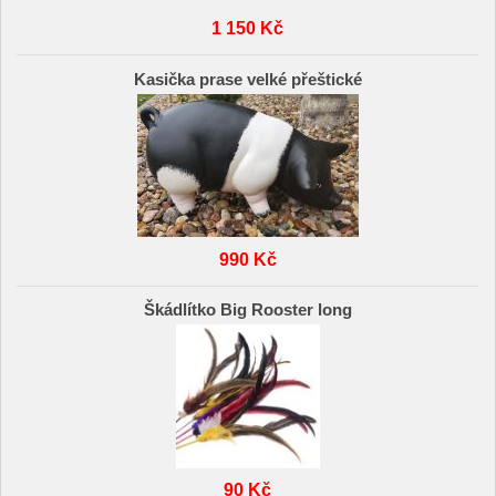
1 150 Kč
Kasička prase velké přeštické
990 Kč
Škádlítko Big Rooster long
90 Kč