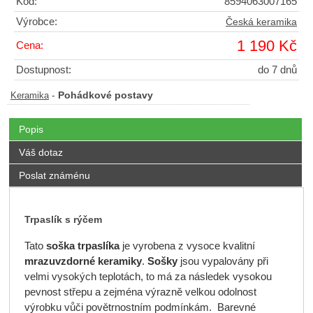
Kód:
8594063007165
Výrobce:
Česká keramika
1 190 Kč
Cena:
Dostupnost:
do 7 dnů
-
Pohádkové postavy
Keramika
Popis
Váš dotaz
Poslat známénu
Trpaslík s rýčem
Tato
soška trpaslíka
je vyrobena z vysoce kvalitní
mrazuvzdorné keramiky
.
Sošky
jsou vypalovány při
velmi vysokých teplotách, to má za následek vysokou
pevnost střepu a zejména výrazně velkou odolnost
výrobku vůči povětrnostním podmínkám. Barevné