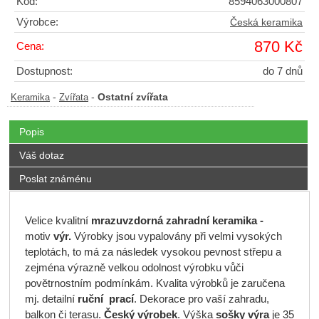
Kód:
8594063000807
Výrobce:
Česká keramika
870 Kč
Cena:
Dostupnost:
do 7 dnů
-
-
Ostatní zvířata
Keramika
Zvířata
Popis
Váš dotaz
Poslat známénu
Velice kvalitní
mrazuvzdorná
zahradní keramika -
motiv
výr.
Výrobky jsou vypalovány při velmi vysokých
teplotách, to má za následek vysokou pevnost střepu a
zejména výrazně velkou odolnost výrobku vůči
povětrnostním podmínkám. Kvalita výrobků je zaručena
mj. detailní
ruční prací
. Dekorace pro vaší zahradu,
balkon či terasu.
Český výrobek
. Výška
sošky výra
je 35