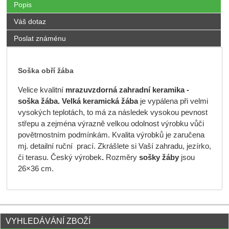
Popis
Váš dotaz
Poslat známénu
Soška obří žába
Velice kvalitní
mrazuvzdorná
zahradní keramika -
soška žába.
Velká keramická žába
je vypálena při velmi
vysokých teplotách, to má za následek vysokou pevnost
střepu a zejména výrazně velkou odolnost výrobku vůči
povětrnostním podmínkám. Kvalita výrobků je zaručena
mj. detailní ruční prací. Zkrášlete si Vaší zahradu, jezírko,
či terasu. Český výrobek
.
Rozměry
sošky žáby
jsou
26×36 cm.
VYHLEDÁVÁNÍ ZBOŽÍ