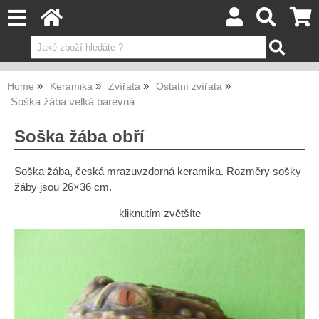
Home
Keramika
Zvířata
Ostatní zvířata
Soška žába velká barevná
Soška žába obří
Soška žába, česká mrazuvzdorná keramika. Rozměry sošky
žáby jsou 26×36 cm.
kliknutím zvětšíte