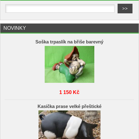
NOVINKY
Soška trpaslík na břiše barevný
1 150 Kč
Kasička prase velké přeštické