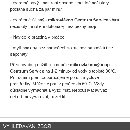
- extrémě savý - odstraní snadno i mastné nečistoty,
podlaha suchá za pár minut
- extrémně účinný -
mikrovlákno
Centrum
Service
sbírá
nečistoty mnohem dokonaleji než běžný
mop
- hlavice je pratelná v pračce
- mytí podlahy bez namočení rukou, bez saponátů i se
saponáty
Před prvním použitím namočte
mikrovláknový
mop
Centrum
Service
na 1-2 minuty od vody o teplotě 90°C.
Při ručním praní doporučujeme použít mýdlové
prostředky. Může se prát v pračce do 60°C. Vždy
důkladně vymáchat a vyždímat. Nepoužívat aviváž,
nebělit, nevyvařovat, nežehlit.
VYHLEDÁVÁNÍ ZBOŽÍ