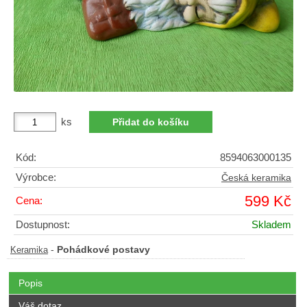
ks
Kód:
8594063000135
Výrobce:
Česká keramika
599 Kč
Cena:
Dostupnost:
Skladem
-
Pohádkové postavy
Keramika
Popis
Váš dotaz