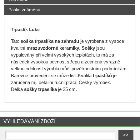
Poslat známénu
Trpaslík Luke
Tato
soška trpaslíka na zahradu
je vyrobena z vysoce
kvalitní
mrazuvzdorné keramiky
.
Sošky
jsou
vypalovány při velmi vysokých teplotách, to má za
následek vysokou pevnost střepu a zejména výrazně
velkou odolnost výrobku vůči povětrnostním podmínkám.
Barevné provedení se může lišit.Kvalita
trpaslíků
je
zaručena mj. detailní ruční prací. Český výrobek.
Délka
sošky trpaslíka
je 25 cm.
VYHLEDÁVÁNÍ ZBOŽÍ