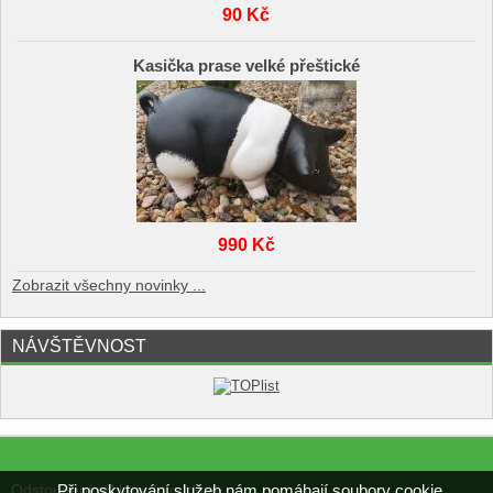
90 Kč
Kasička prase velké přeštické
990 Kč
Zobrazit všechny novinky ...
NÁVŠTĚVNOST
Při poskytování služeb nám pomáhají soubory cookie.
Odstoupení od kupní smlouvy