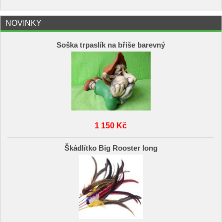
NOVINKY
Soška trpaslík na břiše barevný
1 150 Kč
Škádlítko Big Rooster long