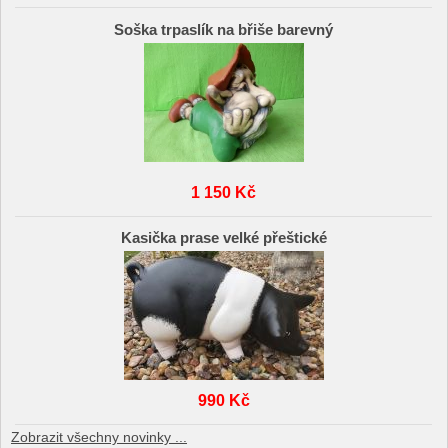
Soška trpaslík na břiše barevný
1 150 Kč
Kasička prase velké přeštické
990 Kč
Zobrazit všechny novinky ...