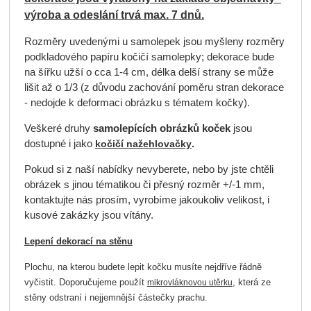
výroba a odeslání trvá max. 7 dnů.
Rozměry uvedenými u samolepek jsou myšleny rozměry
podkladového papíru kočičí samolepky; dekorace bude
na šířku užší o cca 1-4 cm, délka delší strany se může
lišit až o 1/3 (z důvodu zachování poměru stran dekorace
- nedojde k deformaci obrázku s tématem kočky).
Veškeré druhy
samolepících obrázků koček
jsou
dostupné i jako
.
kočičí nažehlovačky
Pokud si z naší nabídky nevyberete, nebo by jste chtěli
obrázek s jinou tématikou či přesný rozměr +/-1 mm,
kontaktujte nás prosím, vyrobíme jakoukoliv velikost, i
kusové zakázky jsou vítány.
Lepení dekorací na stěnu
Plochu, na kterou budete lepit kočku musíte nejdříve řádně
vyčistit. Doporučujeme použít
, která ze
mikrovláknovou utěrku
stěny odstraní i nejjemnější částečky prachu.