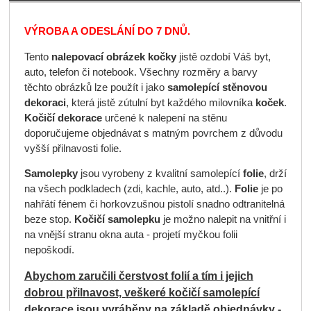
VÝROBA A ODESLÁNÍ DO 7 DNŮ.
Tento
nalepovací obrázek kočky
jistě ozdobí Váš byt,
auto, telefon či notebook. Všechny rozměry a barvy
těchto obrázků lze použít i jako
samolepící stěnovou
dekoraci
, která jistě zútulní byt každého milovníka
koček
.
Kočičí dekorace
určené k nalepení na stěnu
doporučujeme objednávat s matným povrchem z důvodu
vyšší přilnavosti folie.
Samolepky
jsou vyrobeny z kvalitní samolepící
folie
, drží
na všech podkladech (zdi, kachle, auto, atd..).
Folie
je po
nahřátí fénem či horkovzušnou pistolí snadno odtranitelná
beze stop.
Kočičí samolepku
je možno nalepit na vnitřní i
na vnější stranu okna auta - projetí myčkou folii
nepoškodí.
Abychom zaručili čerstvost folií a tím i jejich
dobrou přilnavost, veškeré kočičí samolepící
dekorace jsou vyráběny na základě objednávky -