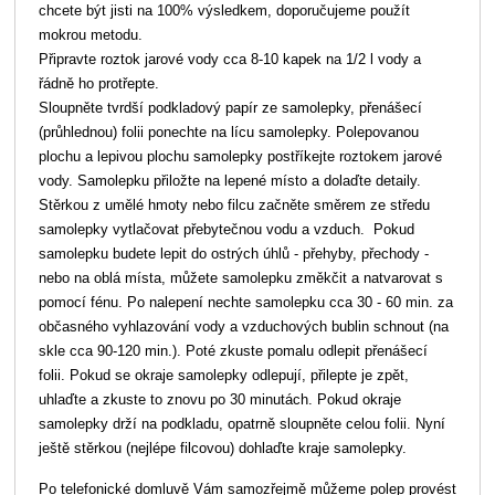
chcete být jisti na 100% výsledkem, doporučujeme použít
mokrou metodu.
Připravte roztok jarové vody cca 8-10 kapek na 1/2 l vody a
řádně ho protřepte.
Sloupněte tvrdší podkladový papír ze samolepky, přenášecí
(průhlednou) folii ponechte na lícu samolepky. Polepovanou
plochu a lepivou plochu samolepky postříkejte roztokem jarové
vody. Samolepku přiložte na lepené místo a dolaďte detaily.
Stěrkou z umělé hmoty nebo filcu začněte směrem ze středu
samolepky vytlačovat přebytečnou vodu a vzduch. Pokud
samolepku budete lepit do ostrých úhlů - přehyby, přechody -
nebo na oblá místa, můžete samolepku změkčit a natvarovat s
pomocí fénu. Po nalepení nechte samolepku cca 30 - 60 min. za
občasného vyhlazování vody a vzduchových bublin schnout (na
skle cca 90-120 min.). Poté zkuste pomalu odlepit přenášecí
folii. Pokud se okraje samolepky odlepují, přilepte je zpět,
uhlaďte a zkuste to znovu po 30 minutách. Pokud okraje
samolepky drží na podkladu, opatrně sloupněte celou folii. Nyní
ještě stěrkou (nejlépe filcovou) dohlaďte kraje samolepky.
Po telefonické domluvě Vám samozřejmě můžeme polep provést