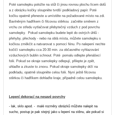
Poté samolepku položte na stůl či jinou rovnou plochu lícem dolů
a z obrázku kočky sloupněte tvrdší podkladový papír. Poté
kočku opatrně přeneste a umístěte na požadované místo na zdi.
Bavlněným hadříkem či filcovou stěrkou začněte směrem z
vrchu ze středu vytlačovat přebytečný vzduch z pod povrchu
samolepky. Pokud samolepku budete lepit do ostrých úhlů -
přehyby, přechody - nebo na oblá místa, můžete samolepku s
kočkou změkčit a natvarovat s pomocí fénu. Po nalepení nechte
kočičí samolepku cca 20-30 min. za občasného vyhlazování
vzduchových bublin schnout. Poté pomalu odlepte přenášecí
folii. Pokud se okraje samolepky odlepují, přilepte je zpět,
uhlaďte a zkuste to znovu. Pokud okraje samolepky drží na
podkladu, opatrně sloupněte celou folii. Nyní ještě filcovou
stěrkou či hadříkem dohlaďte kraje, případně celou samolepku.
Lepení dekorací na nesavé povrchy
- lak, sklo apod. - malé rozměry obrázků můžete nalepit na
sucho, postup je pak stejný jako u lepení na stěnu, ale pokud si