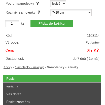
Povrch samolepky
Rozměr samolepky
ks
Kód:
1108114
Výrobce:
Petfuntoy
25 Kč
Cena:
Dostupnost:
do 7 dnů
( černá )
-
-
Samolepky - siluety
Kočky
Samolepky - nálepky
Popis
varianty
Váš dotaz
Poslat známénu