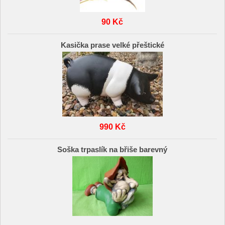
90 Kč
Kasička prase velké přeštické
990 Kč
Soška trpaslík na břiše barevný