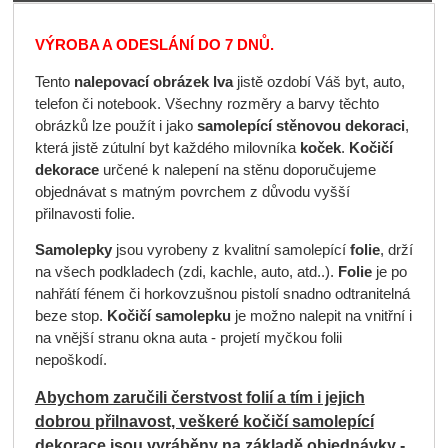
VÝROBA A ODESLÁNÍ DO 7 DNŮ.
Tento
nalepovací obrázek lva
jistě ozdobí Váš byt, auto,
telefon či notebook. Všechny rozměry a barvy těchto
obrázků lze použít i jako
samolepící stěnovou dekoraci
,
která jistě zútulní byt každého milovníka
koček
.
Kočičí
dekorace
určené k nalepení na stěnu doporučujeme
objednávat s matným povrchem z důvodu vyšší
přilnavosti folie.
Samolepky
jsou vyrobeny z kvalitní samolepící
folie
, drží
na všech podkladech (zdi, kachle, auto, atd..).
Folie
je po
nahřátí fénem či horkovzušnou pistolí snadno odtranitelná
beze stop.
Kočičí samolepku
je možno nalepit na vnitřní i
na vnější stranu okna auta - projetí myčkou folii
nepoškodí.
Abychom zaručili čerstvost folií a tím i jejich
dobrou přilnavost, veškeré kočičí samolepící
dekorace jsou vyráběny na základě objednávky -