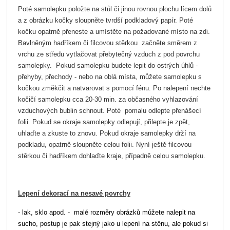
Poté samolepku položte na stůl či jinou rovnou plochu lícem dolů
a z obrázku kočky sloupněte tvrdší podkladový papír. Poté
kočku opatrně přeneste a umístěte na požadované místo na zdi.
Bavlněným hadříkem či filcovou stěrkou začněte směrem z
vrchu ze středu vytlačovat přebytečný vzduch z pod povrchu
samolepky. Pokud samolepku budete lepit do ostrých úhlů -
přehyby, přechody - nebo na oblá místa, můžete samolepku s
kočkou změkčit a natvarovat s pomocí fénu. Po nalepení nechte
kočičí samolepku cca 20-30 min. za občasného vyhlazování
vzduchových bublin schnout. Poté pomalu odlepte přenášecí
folii. Pokud se okraje samolepky odlepují, přilepte je zpět,
uhlaďte a zkuste to znovu. Pokud okraje samolepky drží na
podkladu, opatrně sloupněte celou folii. Nyní ještě filcovou
stěrkou či hadříkem dohlaďte kraje, případně celou samolepku.
Lepení dekorací na nesavé povrchy
- lak, sklo apod. - malé rozměry obrázků můžete nalepit na
sucho, postup je pak stejný jako u lepení na stěnu, ale pokud si