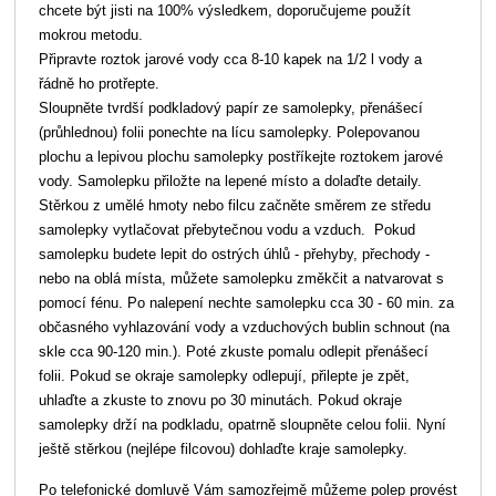
chcete být jisti na 100% výsledkem, doporučujeme použít
mokrou metodu.
Připravte roztok jarové vody cca 8-10 kapek na 1/2 l vody a
řádně ho protřepte.
Sloupněte tvrdší podkladový papír ze samolepky, přenášecí
(průhlednou) folii ponechte na lícu samolepky. Polepovanou
plochu a lepivou plochu samolepky postříkejte roztokem jarové
vody. Samolepku přiložte na lepené místo a dolaďte detaily.
Stěrkou z umělé hmoty nebo filcu začněte směrem ze středu
samolepky vytlačovat přebytečnou vodu a vzduch. Pokud
samolepku budete lepit do ostrých úhlů - přehyby, přechody -
nebo na oblá místa, můžete samolepku změkčit a natvarovat s
pomocí fénu. Po nalepení nechte samolepku cca 30 - 60 min. za
občasného vyhlazování vody a vzduchových bublin schnout (na
skle cca 90-120 min.). Poté zkuste pomalu odlepit přenášecí
folii. Pokud se okraje samolepky odlepují, přilepte je zpět,
uhlaďte a zkuste to znovu po 30 minutách. Pokud okraje
samolepky drží na podkladu, opatrně sloupněte celou folii. Nyní
ještě stěrkou (nejlépe filcovou) dohlaďte kraje samolepky.
Po telefonické domluvě Vám samozřejmě můžeme polep provést