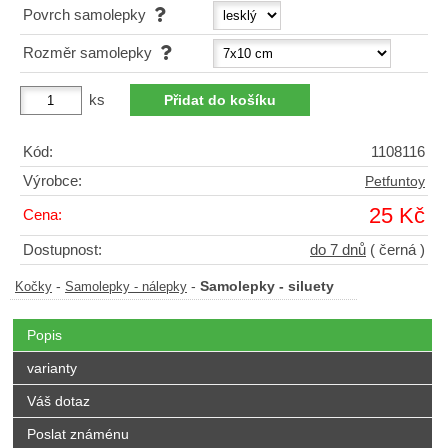
Povrch samolepky
Rozměr samolepky
ks
Kód:
1108116
Výrobce:
Petfuntoy
25 Kč
Cena:
Dostupnost:
do 7 dnů
( černá )
-
-
Samolepky - siluety
Kočky
Samolepky - nálepky
Popis
varianty
Váš dotaz
Poslat známénu