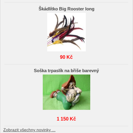
Škádlítko Big Rooster long
90 Kč
Soška trpaslík na břiše barevný
1 150 Kč
Zobrazit všechny novinky ...