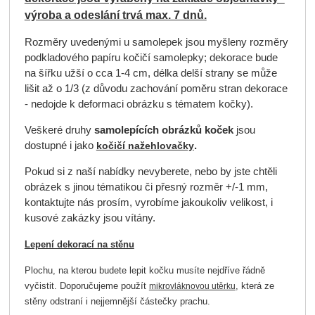
výroba a odeslání trvá max. 7 dnů.
Rozměry uvedenými u samolepek jsou myšleny rozměry
podkladového papíru kočičí samolepky; dekorace bude
na šířku užší o cca 1-4 cm, délka delší strany se může
lišit až o 1/3 (z důvodu zachování poměru stran dekorace
- nedojde k deformaci obrázku s tématem kočky).
Veškeré druhy
samolepících obrázků koček
jsou
dostupné i jako
.
kočičí nažehlovačky
Pokud si z naší nabídky nevyberete, nebo by jste chtěli
obrázek s jinou tématikou či přesný rozměr +/-1 mm,
kontaktujte nás prosím, vyrobíme jakoukoliv velikost, i
kusové zakázky jsou vítány.
Lepení dekorací na stěnu
Plochu, na kterou budete lepit kočku musíte nejdříve řádně
vyčistit. Doporučujeme použít
, která ze
mikrovláknovou utěrku
stěny odstraní i nejjemnější částečky prachu.