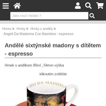
Home
Hrnky
Hrnky s anděly
Angeli Da Madonna Con Bambino - espresso
Andělé sixtýnské madony s dítětem
- espresso
Hrnek s andílkem 85ml , 54mm výška
kliknutím zvětšíte