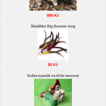
990 Kč
Škádlítko Big Rooster long
90 Kč
Soška trpaslík na břiše barevný