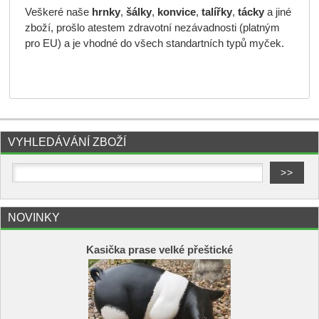
Veškeré naše
hrnky
,
šálky
,
konvice
,
talířky
,
tácky
a jiné
zboží, prošlo atestem zdravotní nezávadnosti (platným
pro EU) a je vhodné do všech standartních typů myček.
VYHLEDÁVÁNÍ ZBOŽÍ
NOVINKY
Kasička prase velké přeštické