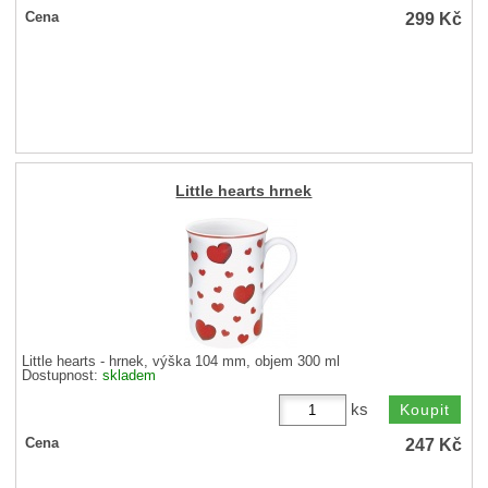
299
Kč
Cena
Little hearts hrnek
Little hearts - hrnek, výška 104 mm, objem 300 ml
Dostupnost:
skladem
ks
247
Kč
Cena