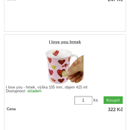
I love you hrnek
I love you - hrnek, výška 105 mm, objem 415 ml
Dostupnost:
skladem
ks
322
Kč
Cena