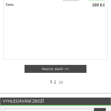
Valentine's Cupcakes - hrnek , výška 122 mm, objem 420 ml
Dostupnost:
skladem
ks
289
Kč
Cena
1
2
>>
VYHLEDÁVÁNÍ ZBOŽÍ