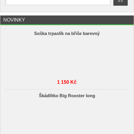
NOVINKY
Soška trpaslík na břiše barevný
1 150 Kč
Škádlítko Big Rooster long