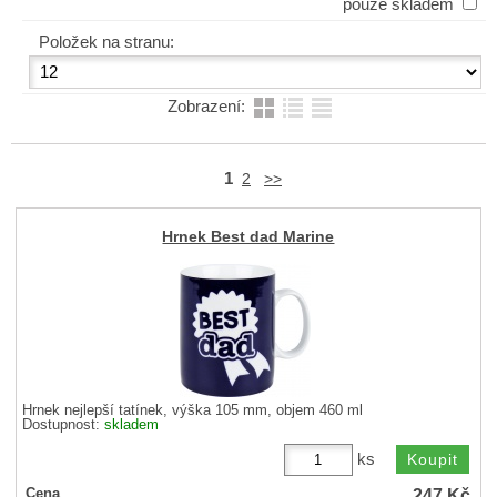
pouze skladem
Položek na stranu:
Zobrazení:
1
2
>>
Hrnek Best dad Marine
Hrnek nejlepší tatínek, výška 105 mm, objem 460 ml
Dostupnost:
skladem
ks
247
Kč
Cena