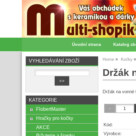
Úvodní strana
Katalog zb
Home
Kočky
VYHLEDÁVÁNÍ ZBOŽÍ
Držák 
Držák na vonné 
KATEGORIE
FlobertMaster
Hračky pro kočky
Kód:
AKCE
Výrobce:
Bižuterie a šperky