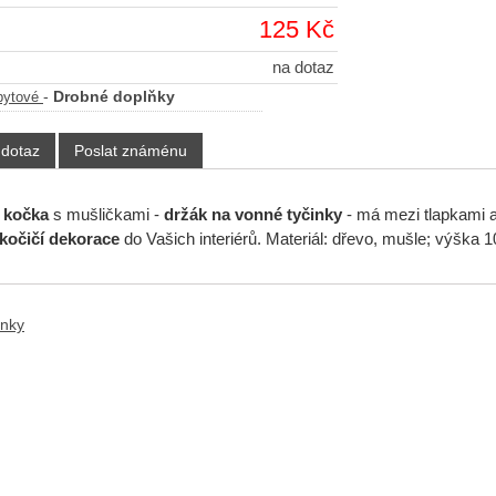
125 Kč
na dotaz
-
Drobné doplňky
bytové
 dotaz
Poslat známénu
á
kočka
s mušličkami -
držák na vonné tyčinky
- má mezi tlapkami a
kočičí
dekorace
do Vašich interiérů. Materiál: dřevo, mušle; výška 
ánky