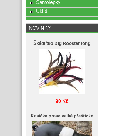
Samolepky
Úklid
NOVINKY
Škádlítko Big Rooster long
90 Kč
Kasička prase velké přeštické