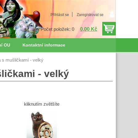
Přihlásit se
Zaregistrovat se
0,00 Kč
Počet položek: 0
ní OU
Kontaktní informace
 s mušličkami - velký
ličkami - velký
kliknutím zvětšíte