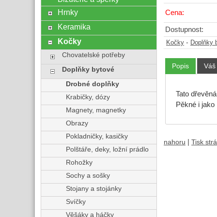
Hrnky
Cena:
Keramika
Dostupnost:
Kočky
-
Kočky
Doplňky 
Chovatelské potřeby
Popis
Váš
Doplňky bytové
Drobné doplňky
Tato dřevěn
Krabičky, dózy
Pěkné i jako
Magnety, magnetky
Obrazy
Pokladničky, kasičky
|
nahoru
Tisk str
Polštáře, deky, ložní prádlo
Rohožky
Sochy a sošky
Stojany a stojánky
Svíčky
Věšáky a háčky