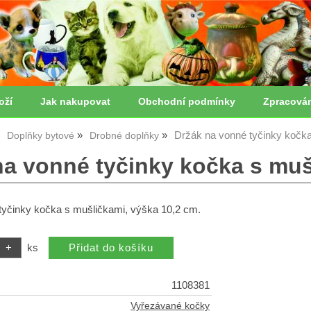
oží
Jak nakupovat
Obchodní podmínky
Zpracová
Držák na vonné tyčinky kočka
Doplňky bytové
Drobné doplňky
na vonné tyčinky kočka s muš
tyčinky kočka s mušličkami, výška 10,2 cm.
ks
1108381
Vyřezávané kočky