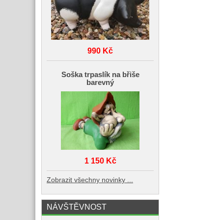
990 Kč
Soška trpaslík na břiše
barevný
1 150 Kč
Zobrazit všechny novinky ...
NÁVŠTĚVNOST