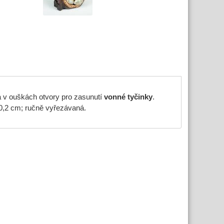
 v ouškách otvory pro zasunutí
vonné
tyčinky
.
10,2 cm; ručně vyřezávaná.