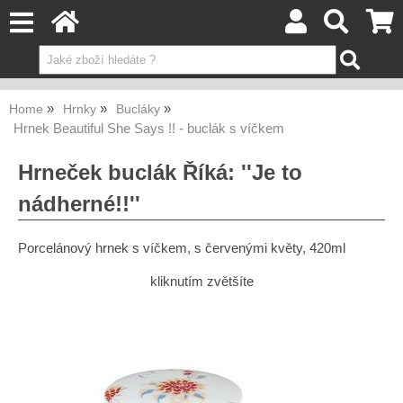
Home
Hrnky
Bucláky
Hrnek Beautiful She Says !! - buclák s víčkem
Hrneček buclák Říká: ''Je to
nádherné!!''
Porcelánový hrnek s víčkem, s červenými květy, 420ml
kliknutím zvětšíte