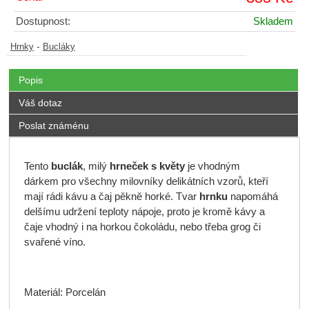
Dostupnost:
Skladem
-
Hrnky
Bucláky
Popis
Váš dotaz
Poslat známénu
Tento
buclák
, milý
hrneček s květy
je vhodným
dárkem pro všechny milovníky delikátních vzorů, kteří
mají rádi kávu a čaj pěkně horké. Tvar
hrnku
napomáhá
delšímu udržení teploty nápoje, proto je kromě kávy a
čaje vhodný i na horkou čokoládu, nebo třeba grog či
svařené víno.
Materiál: Porcelán