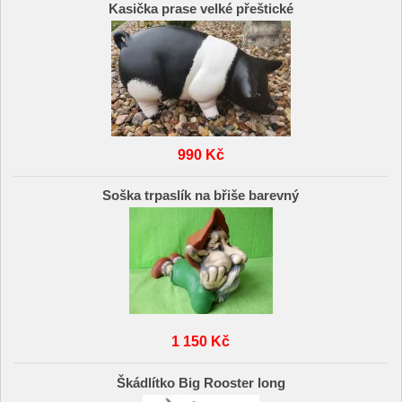
Kasička prase velké přeštické
990 Kč
Soška trpaslík na břiše barevný
1 150 Kč
Škádlítko Big Rooster long