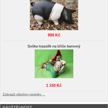
990 Kč
Soška trpaslík na břiše barevný
1 150 Kč
Zobrazit všechny novinky ...
NÁVŠTĚVNOST