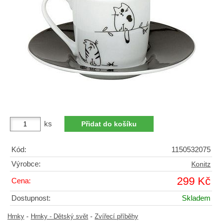
ks
Kód:
1150532075
Výrobce:
Konitz
299 Kč
Cena:
Dostupnost:
Skladem
-
-
Hrnky
Hrnky - Dětský svět
Zvířecí příběhy