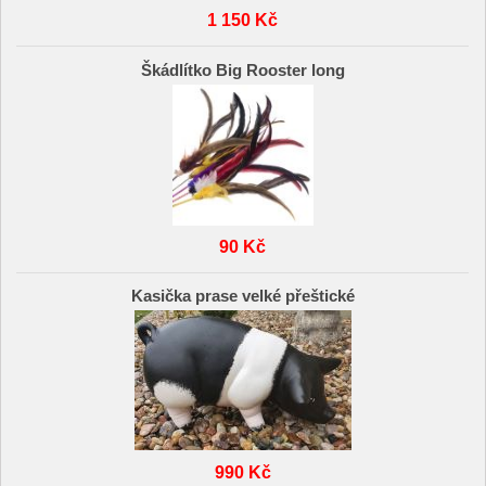
1 150 Kč
Škádlítko Big Rooster long
90 Kč
Kasička prase velké přeštické
990 Kč