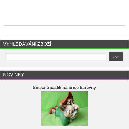
VYHLEDÁVÁNÍ ZBOŽÍ
NOVINKY
Soška trpaslík na břiše barevný