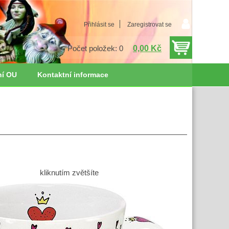
Přihlásit se
Zaregistrovat se
0,00 Kč
Počet položek: 0
ní OU
Kontaktní informace
kliknutím zvětšíte