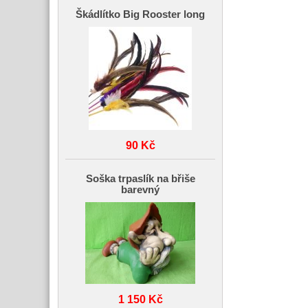
Škádlítko Big Rooster long
90 Kč
Soška trpaslík na břiše
barevný
1 150 Kč