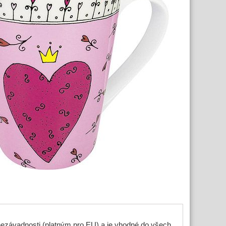
 nezávadnosti (platným pro EU) a je vhodné do všech