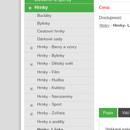
Hrnky
Cena:
Bucláky
Dostupnost:
Bylinky
-
Hrnky- 
Hrnky
Cestovní hrnky
Dárkové sady
Hrnky - Barvy a vzory
Hrnky - Bylinky
Hrnky - Dětský svět
Hrnky - Film
Hrnky - Hudba
Hrnky - Květiny
Hrnky - Narozeniny
Hrnky - Sport
Popis
Váš
Hrnky - Zvířata
Hrnky s anděly
Veškeré na
Hrnky- Láska