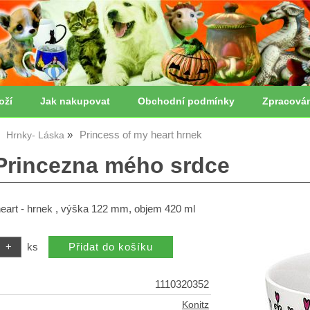
oží
Jak nakupovat
Obchodní podmínky
Zpracová
Princess of my heart hrnek
Hrnky- Láska
Princezna mého srdce
heart - hrnek , výška 122 mm, objem 420 ml
ks
1110320352
Konitz