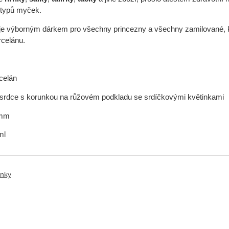
 typů myček.
je výborným dárkem pro všechny princezny a všechny zamilované, kteří
orcelánu.
rcelán
 srdce s korunkou na růžovém podkladu se srdíčkovými květinkami
 mm
ml
ánky