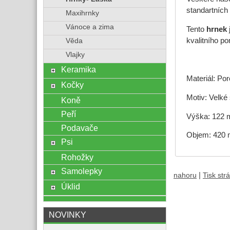
standartních
Maxihrnky
Vánoce a zima
Tento
hrnek
kvalitního p
Věda
Vlajky
Keramika
Materiál: Po
Kočky
Motiv: Velké
Koně
Peří
Výška: 122
Podavače
Objem: 420 
Psi
Rohožky
Samolepky
|
nahoru
Tisk str
Úklid
NOVINKY