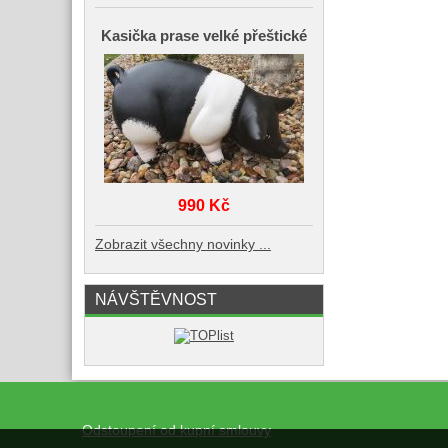
Kasička prase velké přeštické
990 Kč
Zobrazit všechny novinky ...
NÁVŠTĚVNOST
Odstoupení od kupní smlouvy