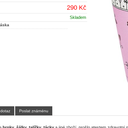
290 Kč
Skladem
Láska
 dotaz
Poslat známénu
še
hrnky
,
šálky
,
talířky
,
tácky
a jiné zboží, prošlo atestem zdravotní