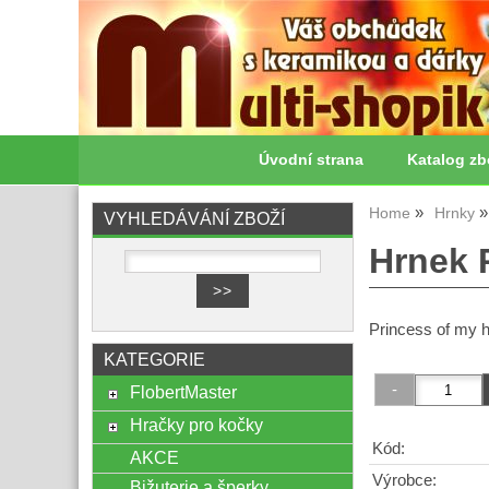
Úvodní strana
Katalog zb
Home
Hrnky
VYHLEDÁVÁNÍ ZBOŽÍ
Hrnek 
Princess of my 
KATEGORIE
FlobertMaster
Hračky pro kočky
Kód:
AKCE
Výrobce:
Bižuterie a šperky