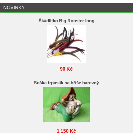
NOVINKY
Škádlítko Big Rooster long
90 Kč
Soška trpaslík na břiše barevný
1 150 Kč