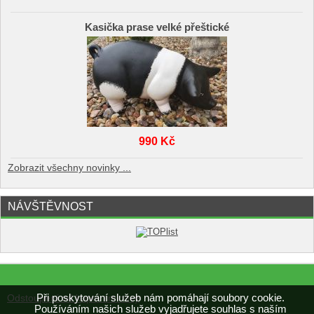
Kasička prase velké přeštické
990 Kč
Zobrazit všechny novinky ...
NÁVŠTĚVNOST
Při poskytování služeb nám pomáhají soubory cookie.
Odstoupení od kupní smlouvy
Používáním našich služeb vyjadřujete souhlas s naším