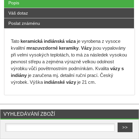
Popis
Váš dotaz
Poslat známénu
Tato
keramická indiánská
váza
je vyrobena z vysoce
kvalitní
mrazuvzdorné keramiky
.
Vázy
jsou vypalovány
při velmi vysokých teplotách, to má za následek vysokou
pevnost střepu a zejména výrazně velkou odolnost
výrobku vůči povětrnostním podmínkám. Kvalita
vázy s
indiány
je zaručena mj. detailní ruční prací. Český
výrobek. Výška
indiánské vázy
je 21 cm.
VYHLEDÁVÁNÍ ZBOŽÍ