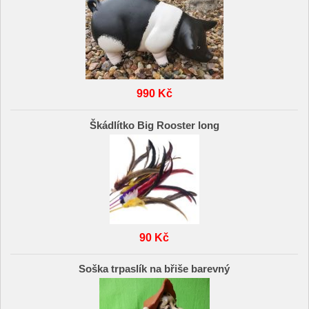
990 Kč
Škádlítko Big Rooster long
90 Kč
Soška trpaslík na břiše barevný