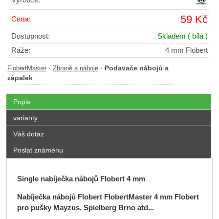
59 Kč
Cena:
Dostupnost:
Skladem
( bílá )
Ráže:
4 mm Flobert
-
-
Podavače nábojů a
FlobertMaster
Zbraně a náboje
zápalek
Popis
varianty
Váš dotaz
Poslat známénu
Single nabíječka nábojů Flobert 4 mm
Nabíječka nábojů Flobert FlobertMaster 4 mm Flobert
pro pušky Mayzus, Spielberg Brno atd...