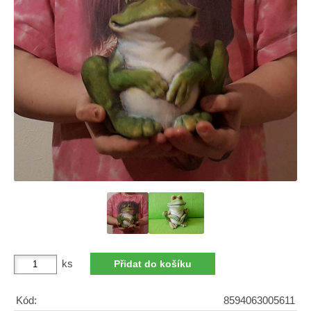
ks
Kód:
8594063005611